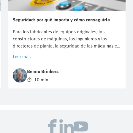
Seguridad: por qué importa y cómo conseguirla
Para los fabricantes de equipos originales, los
constructores de máquinas, los ingenieros y los
directores de planta, la seguridad de las máquinas es
más que un simple cumplimiento normativo; es una
Leer más
responsabilidad hacia los trabajadores, un
compromiso con los clientes y una ventaja
Benno Brinkers
estratégica. Todas las máquinas de la planta de
10 min
producción tienen dos caras: su potencial para
impulsar la productividad y su potencial para causar
daños. Lograr el equilibrio adecuado entre
rendimiento y protección es la esencia de la seguridad
de las máquinas. Este blog explora los principios
clave, las normativas y los pasos prácticos que hay
detrás de la seguridad de las máquinas, desde la
comprensión de las nuevas normas europeas hasta la