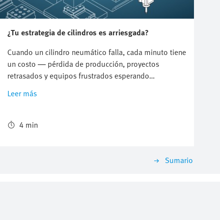
¿Tu estrategia de cilindros es arriesgada?
Cuando un cilindro neumático falla, cada minuto tiene
un costo — pérdida de producción, proyectos
retrasados y equipos frustrados esperando
refacciones. Una falla pequeña puede desencadenar
Leer más
un efecto dominó en toda la línea de producción.
4 min
Sumario