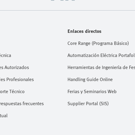
aplicación de metodologías de diseño estructuradas.
El objetivo es sencillo: ayudarle a proteger a su
personal, salvaguardar la productividad y preparar
sus operaciones para el futuro.
Enlaces directos
Core Range (Programa Básico)
écnica
Automatización Eléctrica Portafol
es Autorizados
Herramientas de Ingeniería de Fe
es Profesionales
Handling Guide Online
orte Técnico
Ferias y Seminarios Web
respuestas frecuentes
Supplier Portal (SIS)
tual