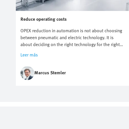
Reduce operating costs
OPEX reduction in automation is not about choosing
between pneumatic and electric technology. It is
about deciding on the right technology for the right
application. It starts with knowing where costs
Leer más
actually arise. But however useful energy targets,
compressed air reduction and electrification plans are,
they do not automatically point to one technology.
Marcus Stemler