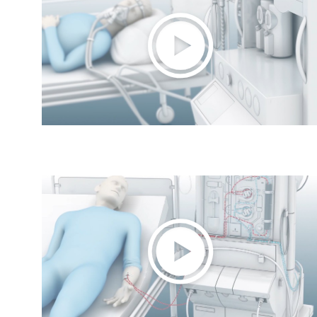
Play
Video
Play
Video