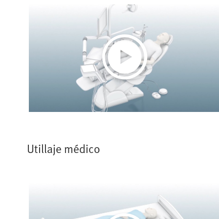
Play
Video
Utillaje médico