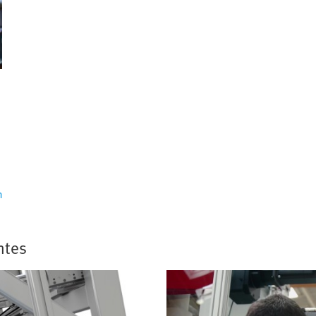
n
ntes