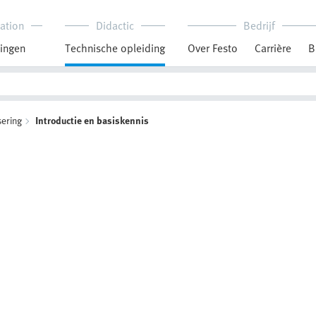
ation
Didactic
Bedrijf
ingen
Technische opleiding
Over Festo
Carrière
B
ering
Introductie en basiskennis