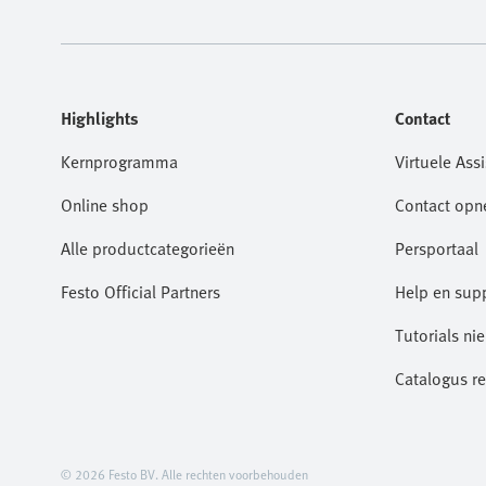
Highlights
Contact
Kernprogramma
Virtuele Assi
Online shop
Contact op
Alle productcategorieën
Persportaal
Festo Official Partners
Help en sup
Tutorials ni
Catalogus r
© 2026 Festo BV. Alle rechten voorbehouden