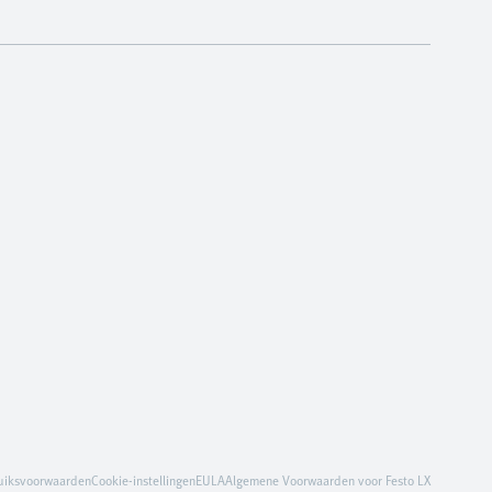
uiksvoorwaarden
Cookie-instellingen
EULA
Algemene Voorwaarden voor Festo LX