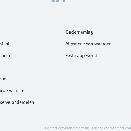
Onderneming
stent
Algemene voorwaarden
nemen
Festo app world
port
euwe website
eserve-onderdelen
Colofon
Gegevensbescherming
Algemene Voorwaarden
Gebr