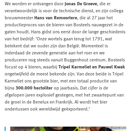
We worden er ontvangen door
Jonas De Groeve
, die er
verantwoordelijk is voor de technische dienst, en zijn collega
brouwmeester
Hans van Remoortere
, die al 27 jaar het
productieproces van de bieren van Bosteels nauwgezet in de
gaten houdt. Hans gidst ons eerst door de lange geschiedenis
van het bedrijf: ‘Onze wortels gaan terug tot 1791, wat
betekent dat we ouder zijn dan België. Momenteel is
inderdaad de zevende generatie aan het roer en we
produceren nog steeds vanuit Buggenhout centrum. Bosteels
focust op 4 bieren, waarbij
Tripel Karmeliet en Pauwel Kwak
ongetwijfeld de meest bekende zijn. Van deze beide is Tripel
Karmeliet ons grootste bier, met een totaal productie van
bijna
300.000 hectoliter
op jaarbasis. Dat cijfer is de
afgelopen jaren explosief gestegen, met het zwaartepunt van
de groei in de Benelux en Frankrijk. Al wordt het bier
ondertussen ook wereldwijd geëxporteerd.’