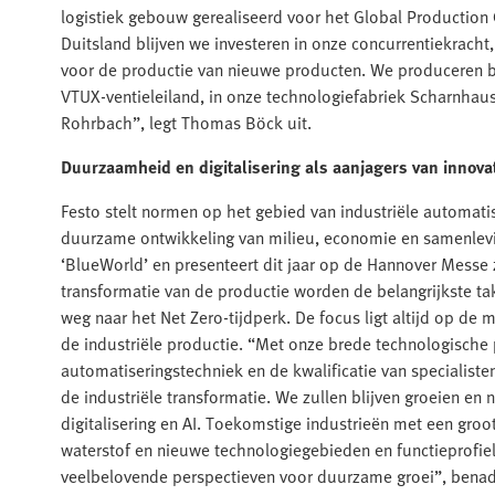
logistiek gebouw gerealiseerd voor het Global Production
Duitsland blijven we investeren in onze concurrentiekrach
voor de productie van nieuwe producten. We produceren b
VTUX-ventieleiland, in onze technologiefabriek Scharnhaus
Rohrbach”, legt Thomas Böck uit.
Duurzaamheid en digitalisering als aanjagers van innovat
Festo stelt normen op het gebied van industriële automati
duurzame ontwikkeling van milieu, economie en samenleving
‘BlueWorld’ en presenteert dit jaar op de Hannover Messe
transformatie van de productie worden de belangrijkste ta
weg naar het Net Zero-tijdperk. De focus ligt altijd op de 
de industriële productie. “Met onze brede technologische 
automatiseringstechniek en de kwalificatie van specialiste
de industriële transformatie. We zullen blijven groeien 
digitalisering en AI. Toekomstige industrieën met een groot
waterstof en nieuwe technologiegebieden en functieprofie
veelbelovende perspectieven voor duurzame groei”, bena