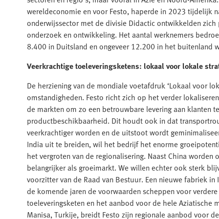
wereldeconomie en voor Festo, haperde in 2023 tijdelijk na
onderwijssector met de divisie Didactic ontwikkelden zich p
onderzoek en ontwikkeling. Het aantal werknemers bedroe
8.400 in Duitsland en ongeveer 12.200 in het buitenland 
Veerkrachtige toeleveringsketens: lokaal voor lokale stra
De herziening van de mondiale voetafdruk ‘Lokaal voor lo
omstandigheden. Festo richt zich op het verder lokaliseren
de markten om zo een betrouwbare levering aan klanten te
productbeschikbaarheid. Dit houdt ook in dat transportr
veerkrachtiger worden en de uitstoot wordt geminimaliseer
India uit te breiden, wil het bedrijf het enorme groeipoten
het vergroten van de regionalisering. Naast China worden 
belangrijker als groeimarkt. We willen echter ook sterk bl
voorzitter van de Raad van Bestuur. Een nieuwe fabriek in In
de komende jaren de voorwaarden scheppen voor verdere l
toeleveringsketen en het aanbod voor de hele Aziatische ma
Manisa, Turkije, breidt Festo zijn regionale aanbod voor d