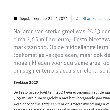
Gepubliceerd op 24.04.2024
Dit artikel aanbe
Na jaren van sterke groei was 2023 een 
circa 3,65 miljard euro). Festo bleef z
marktaanbod. Op de middellange termij
toekomstige vakgebieden, maar ook de k
mogelijkheden voor duurzame groei op 
om segmenten als accu’s en elektrische
Boekjaar 2023
De Festo Groep boekte in 2023 een economisch solide jaar
3,65 miljard euro vergeleken met het voorgaande jaar waa
wereldeconomie zette een rem op grotere investeringen van 
sectoren en regio's, maar vooral in Azië en Noord-Amerika.