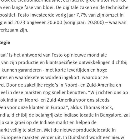
 een lange fase van bloei. De digitale zaken en de technische
ositief. Festo investeerde vorig jaar 7,7% van zijn omzet in
g eind 2023 ongeveer 20.600 (vorig jaar: 20.800) – waarvan
werkzaam zijn.
tegie
kaal’ is het antwoord van Festo op nieuwe mondiale
 van zijn productie en klantspecifieke ontwikkelingen dichtbij
 kunnen garanderen - met korte levertijden en hoge
outes en waardeketens worden ingekort, waardoor ze
d. Door de zakelijke regio’s in Noord- en Zuid-Amerika en
tieel in deze markten nog sneller benutten. “Wij richten ons op
ook India en Noord- en Zuid-Amerika voor ons steeds
ijven voor onze klanten in Europa”, aldus Thomas Böck,
dia, dichtbij de belangrijkste Indiase locatie in Bangalore, zal
okale groei op de Indiase markt en helpen de
rkt veilig te stellen. Met de nieuwe productielocatie in
e Europese markten verder uit. In Duitsland wordt een nieuw