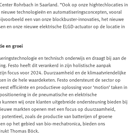
 Center Rohrbach in Saarland. “Ook op onze hightechlocaties in
t, nieuwe technologieën en automatiseringsconcepten, vooral
ijvoorbeeld een van onze blockbuster-innovaties, het nieuwe
en en onze nieuwe elektrische ELGD-actuator op de locatie in
ie en groei
seringstechnologie en technisch onderwijs en draagt bij aan de
. Festo heeft dit verankerd in zijn holistische aanpak
 zijn focus voor 2024. Duurzaamheid en de klimaatvriendelijke
ken in de hele waardeketen. Festo ondersteunt de sector op
meest efficiënte en productieve oplossing voor ‘motion’ taken in
positionering in de pneumatische en elektrische
n kunnen wij onze klanten uitgebreide ondersteuning bieden bij
en nieuwe markten openen met een focus op duurzaamheid,
 potentieel, zoals de productie van batterijen of groene
len op het gebied van bio-mechatronica, bieden ons
drukt Thomas Böck.