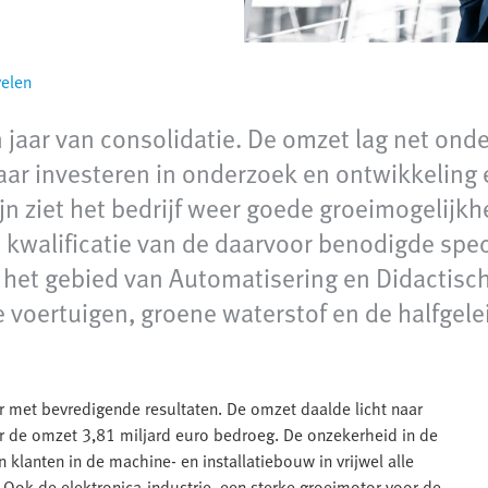
velen
jaar van consolidatie. De omzet lag net onde
waar investeren in onderzoek en ontwikkeling 
n ziet het bedrijf weer goede groeimogelijk
walificatie van de daarvoor benodigde specia
het gebied van Automatisering en Didactische
 voertuigen, groene waterstof en de halfgele
 met bevredigende resultaten. De omzet daalde licht naar
r de omzet 3,81 miljard euro bedroeg. De onzekerheid in de
klanten in de machine- en installatiebouw in vrijwel alle
 Ook de elektronica-industrie, een sterke groeimotor voor de