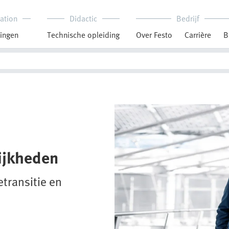
ation
Didactic
Bedrijf
ingen
Technische opleiding
Over Festo
Carrière
B
ijkheden
etransitie en