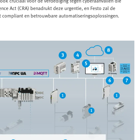
jn ook cruciaal voor de verdediging tegen cyberaanvallen die
ience Act (CRA) benadrukt deze urgentie, en Festo zal de
t compliant en betrouwbare automatiseringsoplossingen.