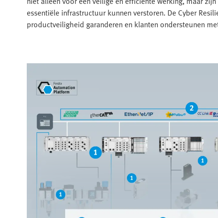
niet alleen voor een veilige en efficiënte werking, maar zi
essentiële infrastructuur kunnen verstoren. De Cyber Resil
productveiligheid garanderen en klanten ondersteunen me