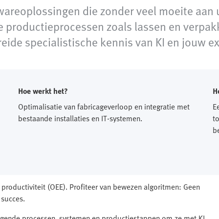
wareoplossingen die zonder veel moeite aan
 productieprocessen zoals lassen en verpakk
eide specialistische kennis van KI en jouw ex
Hoe werkt het?
H
Optimalisatie van fabricageverloop en integratie met
E
bestaande installaties en IT-systemen.
t
b
 productiviteit (OEE). Profiteer van bewezen algoritmen: Geen
 succes.
lgende processen, systemen en productiestappen om ze met KI