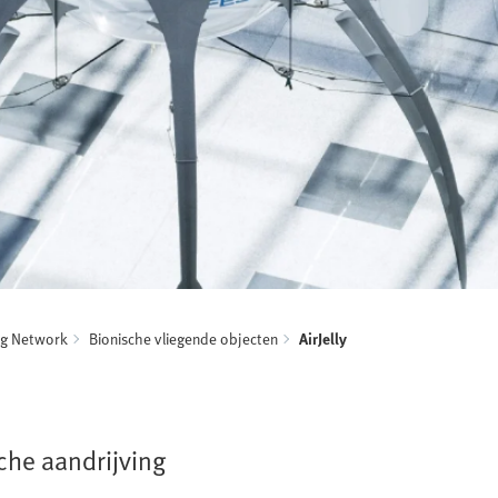
ng Network
Bionische vliegende objecten
AirJelly
sche aandrijving