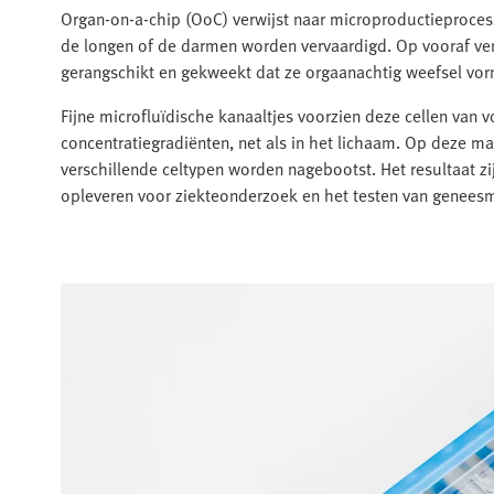
Organ‑on‑a‑chip (OoC) verwijst naar microproductieproce
de longen of de darmen worden vervaardigd. Op vooraf ver
gerangschikt en gekweekt dat ze orgaanachtig weefsel vo
Fijne microfluïdische kanaaltjes voorzien deze cellen van 
concentratiegradiënten, net als in het lichaam. Op deze m
verschillende celtypen worden nagebootst. Het resultaat z
opleveren voor ziekteonderzoek en het testen van genees