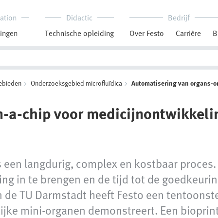
ation
Didactic
Bedrijf
ingen
Technische opleiding
Over Festo
Carrière
B
ebieden
Onderzoeksgebied microfluïdica
Automatisering van organs-o
‑a‑chip voor medicijnontwikkeli
 een langdurig, complex en kostbaar proces.
ng in te brengen en de tijd tot de goedkeuri
de TU Darmstadt heeft Festo een tentoonste
jke mini‑organen demonstreert. Een bioprint