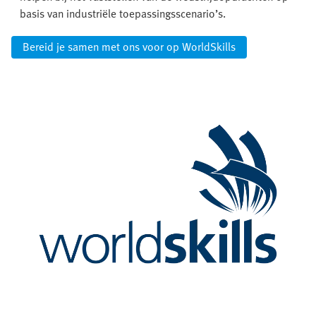
basis van industriële toepassingsscenario’s.
Bereid je samen met ons voor op WorldSkills