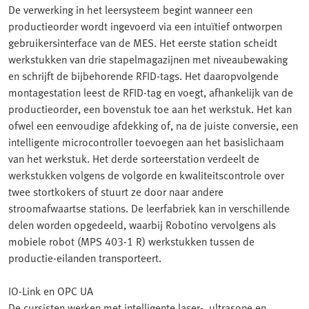
De verwerking in het leersysteem begint wanneer een
productieorder wordt ingevoerd via een intuïtief ontworpen
gebruikersinterface van de MES. Het eerste station scheidt
werkstukken van drie stapelmagazijnen met niveaubewaking
en schrijft de bijbehorende RFID-tags. Het daaropvolgende
montagestation leest de RFID-tag en voegt, afhankelijk van de
productieorder, een bovenstuk toe aan het werkstuk. Het kan
ofwel een eenvoudige afdekking of, na de juiste conversie, een
intelligente microcontroller toevoegen aan het basislichaam
van het werkstuk. Het derde sorteerstation verdeelt de
werkstukken volgens de volgorde en kwaliteitscontrole over
twee stortkokers of stuurt ze door naar andere
stroomafwaartse stations. De leerfabriek kan in verschillende
delen worden opgedeeld, waarbij Robotino vervolgens als
mobiele robot (MPS 403-1 R) werkstukken tussen de
productie-eilanden transporteert.
IO-Link en OPC UA
De cursisten werken met intelligente laser-, ultrasone en