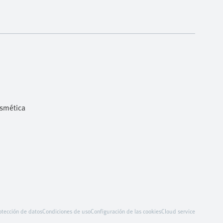
osmética
otección de datos
Condiciones de uso
Configuración de las cookies
Cloud service