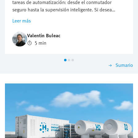
tareas de automatización: desde el conmutador
seguro hasta la supervisión inteligente. Si desea
automatizar un sistema a lo largo de la cadena de
Leer más
valor del hidrógeno, hay una pregunta clave que no
puede ignorar: ¿Qué terminal de válvulas es el más
Valentin Buleac
adecuado para mí? La respuesta no puede
5 min
generalizarse, ya que los requisitos difieren
considerablemente entre las distintas aplicaciones.
Precisamente por eso merece la pena estructurar la
Sumario
selección en función de los criterios más importantes.
Encontrará una solución que le convencerá hoy y
crecerá con usted mañana.