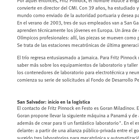
Por aquel entonces, Fritz Pinnock, el nombre induce a eng
convierte en director del CMI. Con 39 años, ha estudiado 
mundo como enviado de la autoridad portuaria y desea pa
En el verano de 2003, tres de sus empleados van a San Gal
aprenden técnicamente los jóvenes en Europa. Un área de
Olímpicos profesionales: allí, las piezas se mueven como 
Se trata de las estaciones mecatrónicas de última generaci
El trío regresa entusiasmado a Jamaica. Para Fritz Pinnock
saber más sobre los equipamientos de laboratorio y taller 
los contenedores de laboratorio para electrotécnica y ne
comienza su serie de solicitudes al Fondo de Desarrollo P
San Salvador: inicio en la logística
El contacto de Fritz Pinnock en Festo es Goran Miladinov. E
Goran propone llevar la siguiente máquina a Panamá y de a
además de crear para ti un fantástico laboratorio". En el
delante: a partir de una alianza público-privada entre el g
surgido tres laboratorios para mecatrónica y automatizació