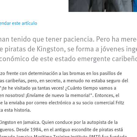
ndar este artículo
han tenido que tener paciencia. Pero ha mere
e piratas de Kingston, se forma a jóvenes ing
económico de este estado emergente caribeñ
o frente con determinación a las bromas en los pasillos de
uras caribeñas, pero, en secreto, a menudo no estaba seguro del
 "¡te he visitado ya tantas veces! ¿Cuánto tiempo vamos a
en nosotros! ¡Envíame de nuevo la memoria!". Entonces, el
e la enviaba por correo electrónico a su socio comercial Fritz
a esta historia.
ingston en Jamaica. Quien conduce por la autopista de la
gueros. Desde 1984, en el antiguo escondite de piratas está
llamado Jamaica Maritime Training Institute (JMTI) fue fundado