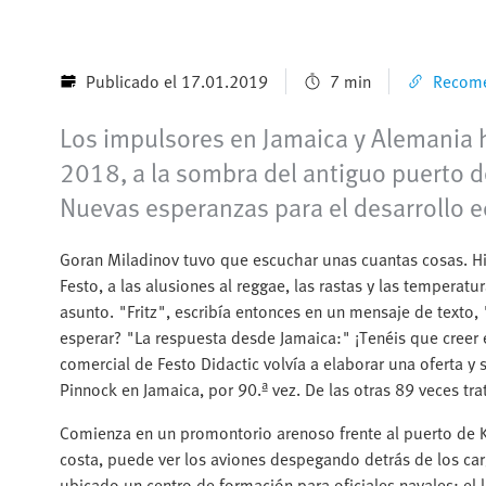
Publicado el 17.01.2019
7 min
Recome
Los impulsores en Jamaica y Alemania 
2018, a la sombra del antiguo puerto d
Nuevas esperanzas para el desarrollo 
Goran Miladinov tuvo que escuchar unas cuantas cosas. Hiz
Festo, a las alusiones al reggae, las rastas y las temperat
asunto. "Fritz", escribía entonces en un mensaje de texto,
esperar? "La respuesta desde Jamaica:" ¡Tenéis que creer 
comercial de Festo Didactic volvía a elaborar una oferta y s
Pinnock en Jamaica, por 90.ª vez. De las otras 89 veces trat
Comienza en un promontorio arenoso frente al puerto de K
costa, puede ver los aviones despegando detrás de los car
ubicado un centro de formación para oficiales navales: el 