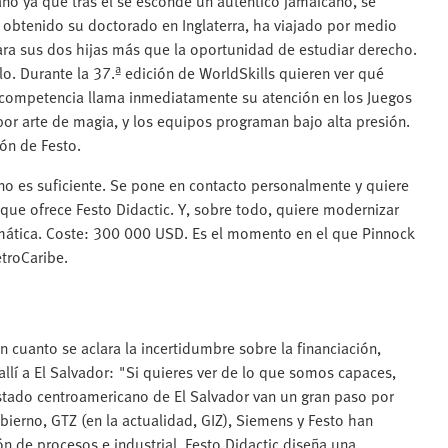
año ya que tras él se esconde un auténtico jamaicano, se
y obtenido su doctorado en Inglaterra, ha viajado por medio
ra sus dos hijas más que la oportunidad de estudiar derecho.
o. Durante la 37.ª edición de WorldSkills quieren ver qué
 competencia llama inmediatamente su atención en los Juegos
por arte de magia, y los equipos programan bajo alta presión.
ón de Festo.
 no es suficiente. Se pone en contacto personalmente y quiere
que ofrece Festo Didactic. Y, sobre todo, quiere modernizar
umática. Coste: 300 000 USD. Es el momento en el que Pinnock
etroCaribe.
n cuanto se aclara la incertidumbre sobre la financiación,
llí a El Salvador: "Si quieres ver de lo que somos capaces,
 estado centroamericano de El Salvador van un gran paso por
obierno, GTZ (en la actualidad, GIZ), Siemens y Festo han
n de procesos e industrial. Festo Didactic diseña una