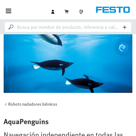
Robots nadadores biónicos
AquaPenguins
Navegación independiente en todas las