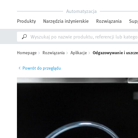
Automatyzacja
Produkty
Narzędzia inżynierskie
Rozwiązania
Sup
Homepage
Rozwiązania
Aplikacje
Odgazowywanie i uszcze
Powrót do przeglądu