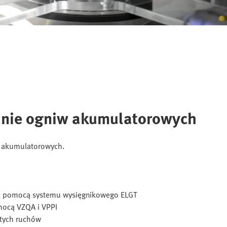
anie ogniw akumulatorowych
w akumulatorowych.
a pomocą systemu wysięgnikowego ELGT
ocą VZQA i VPPI
stych ruchów