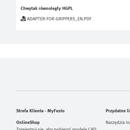
Chwytak równoległy HGPL
ADAPTER-FOR-GRIPPERS_EN.PDF
Strefa Klienta - MyFesto
Przydatne li
OnlineShop
Narzędzia in
Zarejestruj się, aby pobierać modele CAD,