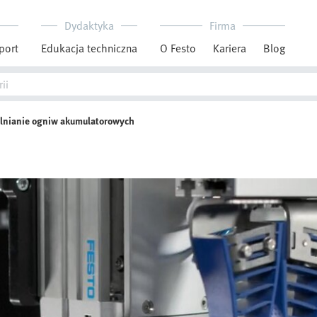
Dydaktyka
Firma
port
Edukacja techniczna
O Festo
Kariera
Blog
lnianie ogniw akumulatorowych