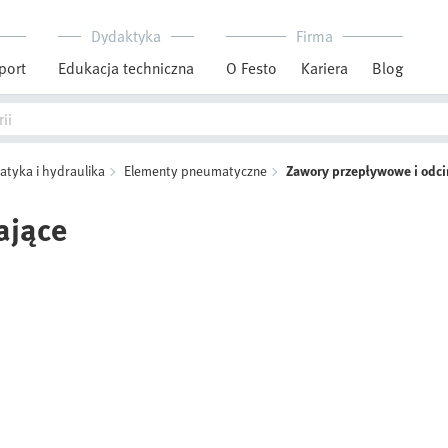
Dydaktyka
Firma
port
Edukacja techniczna
O Festo
Kariera
Blog
tyka i hydraulika
Elementy pneumatyczne
Zawory przepływowe i odci
ające