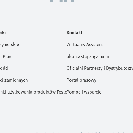
nki
Kontakt
żynierskie
Wirtualny Asystent
h Plus
Skontaktuj się z nami
orld
Oficjalni Partnerzy i Dystrybutorz
ści zamiennych
Portal prasowy
nki użytkowania produktów Festo (EN)
Pomoc i wsparcie