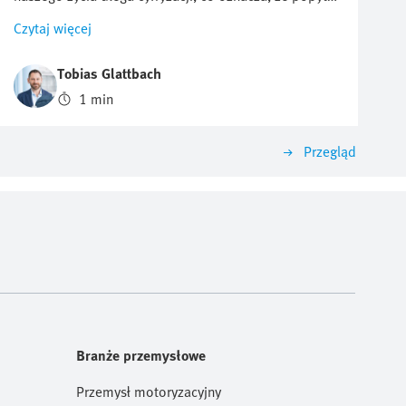
na półprzewodniki, takie jak chipy czy układy scalone,
Czytaj więcej
stale rośnie. Jednocześnie rośnie presja cenowa na
producentów. W tym filmie pokazujemy, ile azotu
Tobias Glattbach
można zaoszczędzić i jaki pozytywny wpływ można
1 min
mieć na środowisko.
Przegląd
Branże przemysłowe
Przemysł motoryzacyjny