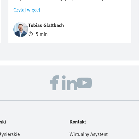
lub płukanie komór procesowych w celu ochrony
Czytaj więcej
przed cząstkami i innymi zanieczyszczeniami, czy też o
ochronę przed utlenianiem, optymalizacja zużycia
Tobias Glattbach
azotu ma kluczowe znaczenie. Ale jak można
5 min
regulować ten przepływ w sposób wydajny,
powtarzalny i jak najbardziej ekonomiczny?
nki
Kontakt
żynierskie
Wirtualny Asystent