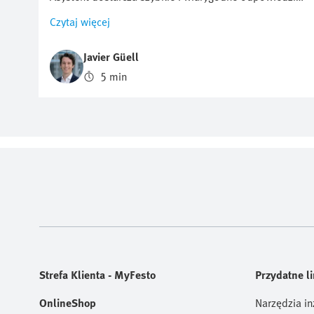
techniczne, oparte na źródłach Festo. Wyjaśnia, w jaki
Czytaj więcej
sposób ten cyfrowy ekspert Festo wspiera
rozwiązywanie problemów oraz wyszukiwanie
Javier Güell
informacji produktowych — przez całą dobę, 24/7.
5 min
Może to być prawdziwy przełom dla inżynierów
zajmujących się automatyką przemysłową, którzy
muszą stawiać czoła rosnącej presji szybkiego
rozwiązywania problemów, unikania przestojów i
utrzymania ciągłości produkcji. Wirtualny Asystent
pomaga im znaleźć rozwiązania w mgnieniu oka.
Strefa Klienta - MyFesto
Przydatne li
OnlineShop
Narzędzia in