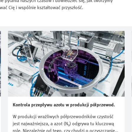
e pytania naszych czasów i dowiedzieć się, jak tworzymy
ać Cię i wspólnie kształtować przyszłość.
Kontrola przepływu azotu w produkcji półprzewod.
W produkcji wrażliwych półprzewodników czystość
jest najważniejsza, a azot (N₂) odgrywa tu kluczową
rolę. Niezależnie od tego, czy chodzi o oczyszczanie