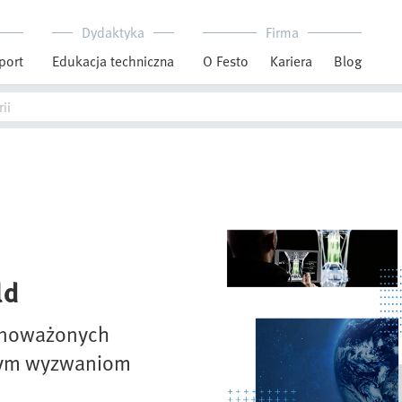
Dydaktyka
Firma
port
Edukacja techniczna
O Festo
Kariera
Blog
ld
ównoważonych
szym wyzwaniom