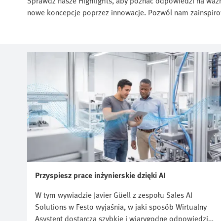
Sprawdź nasze Highlights, aby poznać odpowiedzi na ważn
nowe koncepcje poprzez innowacje. Pozwól nam zainspirow
Przyspiesz prace inżynierskie dzięki AI
W tym wywiadzie Javier Güell z zespołu Sales AI
Solutions w Festo wyjaśnia, w jaki sposób Wirtualny
Asystent dostarcza szybkie i wiarygodne odpowiedzi