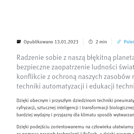
Opublikowano 13.01.2023
2 min
Poleć
Radzenie sobie z naszą błękitną plane
bezpieczne zaopatrzenie ludności świa
konflikcie z ochroną naszych zasobów n
techniki automatyzacji i edukacji techn
Dzięki obecnym i przyszłym dziedzinom techniki pneumatyk
cyfryzacji, sztucznej inteligencji i transformacji biologic
bardziej wydajny i przyjazny dla klimatu sposób wytwarzan
Dzięki podejściu zorientowanemu na człowieka ułatwiam
za pomocą naszych technologii LifeTech, a dzięki nasz