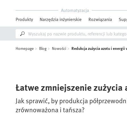
Automatyzacja
Produkty
Narzędzia inżynierskie
Rozwiązania
Sup
Homepage
Blog
Nowości
Redukcja zużycia azotu i energi
Łatwe zmniejszenie zużycia a
Jak sprawić, by produkcja półprzewodn
zrównoważona i tańsza?