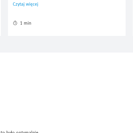
kosztów produkcji półprzewodników i poprawy
Czytaj więcej
jakości procesu. Ponieważ: "Wydajność jest
najważniejsza" - a emisja CO₂ może zostać
zmniejszona w tym samym czasie.
1 min
esto było optymalnie