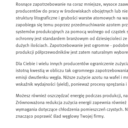
Rosnące zapotrzebowanie na coraz mniejsze, wysoce zaaw
producentów do pracy w środowiskach obojętnych lub nie
struktury litograficzne i grubości warstw atomowych na wa
zapobiega się temu poprzez przedmuchiwanie azotem przy
systemów produkcyjnych za pomocą wolnego od cząstek sta
ochronny jest standardem branżowym od dziesięcioleci ze 
dużych ilościach. Zapotrzebowanie jest ogromne - podobni
produkcji półprzewodników jest zatem naturalnym wyborem,
Dla Ciebie i wielu innych producentów ograniczenie zużyc
istotną kwestią w obliczu tak ogromnego zapotrzebowania.
emisji dwutlenku węgla. Niższe zużycie azotu na wafel i
wskaźnik wydajności (yield), ponieważ procesy sprężania 
Możesz również oszczędzać energię podczas produkcji, n
Zrównoważona redukcja zużycia energii zapewnia również
wymagania dotyczące chłodzenia pomieszczeń czystych. N
znacząco poprawić ślad węglowy Twojej firmy.