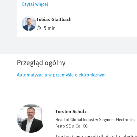
lub płukanie komór procesowych w celu ochrony
Czytaj więcej
przed cząstkami i innymi zanieczyszczeniami, czy też o
ochronę przed utlenianiem, optymalizacja zużycia
Tobias Glattbach
azotu ma kluczowe znaczenie. Ale jak można
5 min
regulować ten przepływ w sposób wydajny,
powtarzalny i jak najbardziej ekonomiczny?
Przegląd ogólny
Automatyzacja w przemyśle elektronicznym
Torsten Schulz
Head of Global Industry Segment Electronics
Festo SE & Co. KG
Torsten i jego zespół dbają o to, aby F