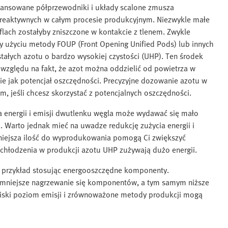
ansowane półprzewodniki i układy scalone zmusza
reaktywnych w całym procesie produkcyjnym. Niezwykle małe
flach zostałyby zniszczone w kontakcie z tlenem. Zwykle
 użyciu metody FOUP (Front Opening Unified Pods) lub innych
łych azotu o bardzo wysokiej czystości (UHP). Ten środek
względu na fakt, że azot można oddzielić od powietrza w
e jak potencjał oszczędności. Precyzyjne dozowanie azotu w
 jeśli chcesz skorzystać z potencjalnych oszczędności.
ia energii i emisji dwutlenku węgla może wydawać się mało
 Warto jednak mieć na uwadze redukcję zużycia energii i
 mniejsza ilość do wyprodukowania pomogą Ci zwiększyć
i chłodzenia w produkcji azotu UHP zużywają dużo energii.
a przykład stosując energooszczędne komponenty.
 mniejsze nagrzewanie się komponentów, a tym samym niższe
iski poziom emisji i zrównoważone metody produkcji mogą