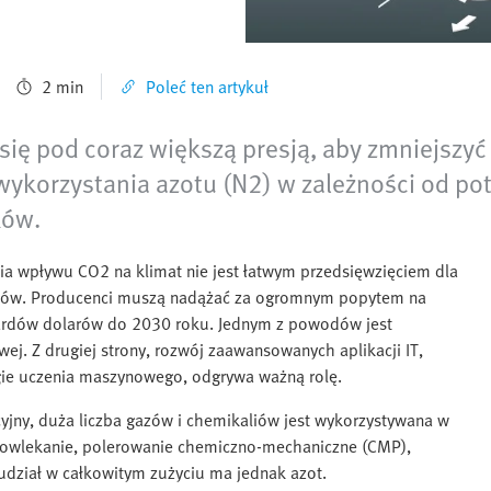
2 min
Poleć ten artykuł
ę pod coraz większą presją, aby zmniejszyć 
ykorzystania azotu (N2) w zależności od pot
ków.
nia wpływu CO2 na klimat nie jest łatwym przedsięwzięciem dla
ików. Producenci muszą nadążać za ogromnym popytem na
iardów dolarów do 2030 roku. Jednym z powodów jest
ej. Z drugiej strony, rozwój zaawansowanych aplikacji IT,
ologie uczenia maszynowego, odgrywa ważną rolę.
yjny, duża liczba gazów i chemikaliów jest wykorzystywana w
 powlekanie, polerowanie chemiczno-mechaniczne (CMP),
y udział w całkowitym zużyciu ma jednak azot.