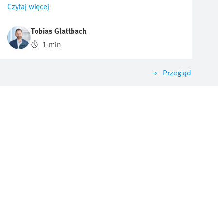
na półprzewodniki, takie jak chipy czy układy scalone,
Czytaj więcej
stale rośnie. Jednocześnie rośnie presja cenowa na
producentów. W tym filmie pokazujemy, ile azotu
Tobias Glattbach
można zaoszczędzić i jaki pozytywny wpływ można
1 min
mieć na środowisko.
Przegląd