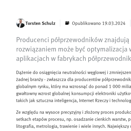
Torsten Schulz
Opublikowano 19.03.2024
Producenci półprzewodników znajdują si
rozwiązaniem może być optymalizacja w
aplikacjach w fabrykach półprzewodni
Dążenie do osiągnięcia neutralności węglowej i zmniejsze
żadnej branży - zwłaszcza dla producentów półprzewodn
globalnym rynku, który ma wzrosnąć do ponad 1 000 mil
gwałtowny wzrost globalnej konsumpcji elektroniki użytkow
takich jak sztuczna inteligencja, Internet Rzeczy i techn
Ze względu na wysoce precyzyjny i złożony proces produkc
setkach etapów procesu, np. osadzanie cienkich warstw,
litografia, metrologia, trawienie i wiele innych. Największ