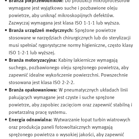
Branża półprzewodników:
Do produkcji mikroprocesorów
wymagane jest wyjątkowo suche i pozbawione oleju
powietrze, aby uniknąć mikroskopijnych defektów.
Zazwyczaj wymagana jest klasa ISO 1-1-1 lub wyższa.
Branża urządzeń medycznych:
Sprężone powietrze
stosowane w narzędziach chirurgicznych lub do sterylizacji
musi spełniać rygorystyczne normy higieniczne, często klasy
ISO 1-2-1 lub wyższej.
Branża motoryzacyjna:
Kabiny lakiernicze wymagają
suchego, pozbawionego oleju sprężonego powietrza, aby
zapewnić idealne wykończenie powierzchni. Powszechnie
stosowana jest klasa ISO 2-2-2.
Branża opakowaniowa:
W pneumatycznych układach linii
pakujących wymagane jest czyste i suche sprężone
powietrze, aby zapobiec zacięciom oraz zapewnić stabilną i
powtarzalną pracę systemu.
Energia odnawialna:
Wytwarzanie łopat turbin wiatrowych
oraz produkcja paneli fotowoltaicznych wymagają
sprężonego powietrza o wysokiej jakości, aby zapewnić