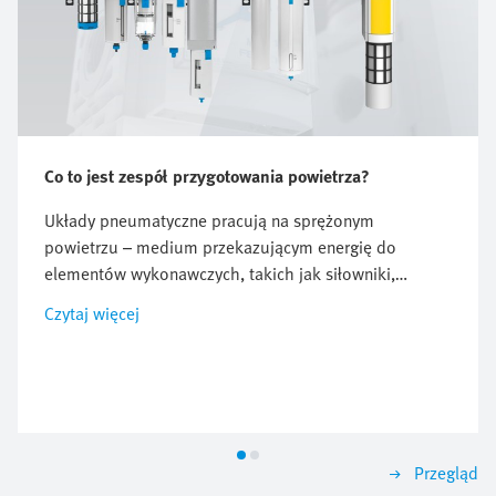
Co to jest zespół przygotowania powietrza?
Układy pneumatyczne pracują na sprężonym
powietrzu – medium przekazującym energię do
elementów wykonawczych, takich jak siłowniki,
chwytaki czy zawory. Umożliwia to realizację zadań,
Czytaj więcej
np. chwytania produktu, wykonywania
przemieszczenia liniowego lub generowania siły
docisku. Jakość sprężonego powietrza w dużym
stopniu decyduje o wydajności i niezawodności
układu pneumatycznego: wpływa na efektywność,
skuteczność, bezpieczeństwo, precyzję oraz szybkość
Przegląd
działania. Dlatego tak istotne jest, aby sprężone