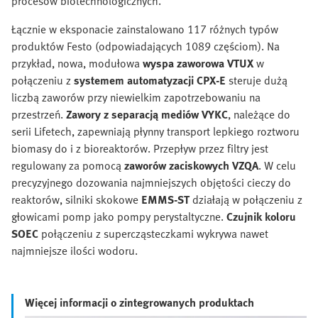
procesów biotechnologicznych.
Łącznie w eksponacie zainstalowano 117 różnych typów
produktów Festo (odpowiadających 1089 częściom). Na
przykład, nowa, modułowa
wyspa zaworowa VTUX
w
połączeniu z
systemem automatyzacji CPX-E
steruje dużą
liczbą zaworów przy niewielkim zapotrzebowaniu na
przestrzeń.
Zawory z separacją mediów VYKC
, należące do
serii Lifetech, zapewniają płynny transport lepkiego roztworu
biomasy do i z bioreaktorów. Przepływ przez filtry jest
regulowany za pomocą
zaworów zaciskowych VZQA
. W celu
precyzyjnego dozowania najmniejszych objętości cieczy do
reaktorów, silniki skokowe
EMMS-ST
działają w połączeniu z
głowicami pomp jako pompy perystaltyczne.
Czujnik koloru
SOEC
połączeniu z supercząsteczkami wykrywa nawet
najmniejsze ilości wodoru.
Więcej informacji o zintegrowanych produktach