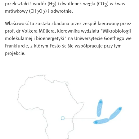
przekształcić wodór (H
) i dwutlenek węgla (CO
) w kwas
2
2
mrówkowy (CH
O
) i odwrotnie.
2
2
Właściwość ta została zbadana przez zespół kierowany przez
prof. dr Volkera Müllera, kierownika wydziału "Mikrobiologii
molekularnej i bioenergetyki" na Uniwersytecie Goethego we
Frankfurcie, z którym Festo ściśle współpracuje przy tym
projekcie.