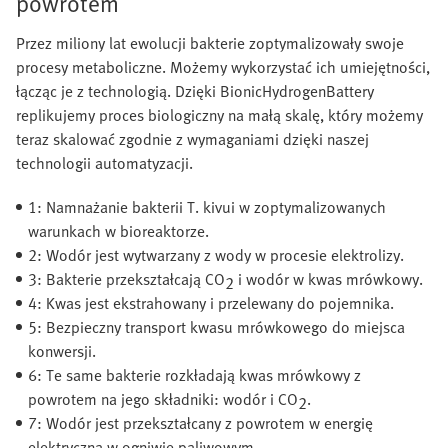
powrotem
Przez miliony lat ewolucji bakterie zoptymalizowały swoje
procesy metaboliczne. Możemy wykorzystać ich umiejętności,
łącząc je z technologią. Dzięki BionicHydrogenBattery
replikujemy proces biologiczny na małą skalę, który możemy
teraz skalować zgodnie z wymaganiami dzięki naszej
technologii automatyzacji.
1: Namnażanie bakterii T. kivui w zoptymalizowanych
warunkach w bioreaktorze.
2: Wodór jest wytwarzany z wody w procesie elektrolizy.
3: Bakterie przekształcają CO
i wodór w kwas mrówkowy.
2
4: Kwas jest ekstrahowany i przelewany do pojemnika.
5: Bezpieczny transport kwasu mrówkowego do miejsca
konwersji.
6: Te same bakterie rozkładają kwas mrówkowy z
powrotem na jego składniki: wodór i CO
.
2
7: Wodór jest przekształcany z powrotem w energię
elektryczną w ogniwie paliwowym.