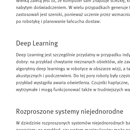
Wielką zaletą jest to, że komputer sam znajduje ścieżkę, k
nabytym doświadczeniem. W wielu przypadkach generuje to
zastosowań jest szeroki, ponieważ uczenie przez wzmacni
po robotykę i planowanie łańcucha dostaw.
Deep Learning
Deep Learning jest szczególnie przydatny w przypadku ind
dobry: na przykład chwytanie nieznanych obiektów, ale z
algorytmy deep learningu w robotyce w obszarze wizji, a t
akustycznych i podczerwieni. Do tej pory roboty były częs
przykład wystąpiła awaria oświetlenia. Czujniki haptyczne,
wytrzymałe i mogą funkcjonować także w trudniejszych w
Rozproszone systemy niejednorodne
W dziedzinie rozproszonych systemów niejednorodnych bada
nawzajem: na przykład, czy system manipulacyjny może p