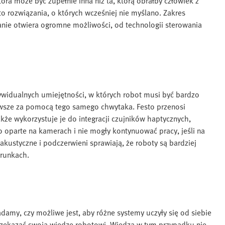
tóra może być zupełnie inna niż ta, którą obrałby człowiek z
 rozwiązania, o których wcześniej nie myślano. Zakres
anie otwiera ogromne możliwości, od technologii sterowania
ywidualnych umiejętności, w których robot musi być bardzo
awsze za pomocą tego samego chwytaka. Festo przenosi
akże wykorzystuje je do integracji czujników haptycznych,
to oparte na kamerach i nie mogły kontynuować pracy, jeśli na
 akustyczne i podczerwieni sprawiają, że roboty są bardziej
arunkach.
my, czy możliwe jest, aby różne systemy uczyły się od siebie
rzekazać swoją wiedzę robotowi. Wiedza w tym przypadku nie