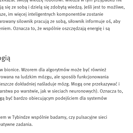
się ze sobą i dzielą się zdobytą wiedzą. Jeśli jest to możliwe,
sze, im więcej inteligentnych komponentów zostanie
arowany silownik pracują ze sobą, siłownik informuje oś, aby
niem. Oznacza to, że wspólnie oszczędzają energię i są
ogią
ko w bionice. Wzorem dla algorytmów może być również
zorowana na ludzkim mózgu, ale sposób funkcjonowania
 jeszcze dokładniej naśladuje mózg. Mogą one przekazywać i
 warstwa po warstwie, jak w sieciach neuronowych). Oznacza to,
mogą być bardzo obiecującym podejściem dla systemów
em w Tybindze wspólnie badamy, czy pulsacyjne sieci
eatywne zadania.