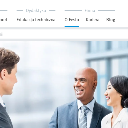
Dydaktyka
Firma
port
Edukacja techniczna
O Festo
Kariera
Blog