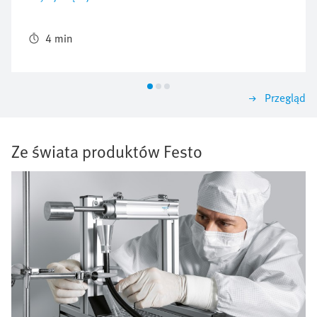
postanowiła pójść w zupełnie nowym kierunku,
wprowadzając platformę testową Chameleon. Oferuje
ona zautomatyzowane, szybkie i niezawodne
4 min
testowanie urządzeń mobilnych przy użyciu różnych
adapterów. Portal płaski EXCM doskonale sprawdza
się w tym środowisku.
Przegląd
Ze świata produktów Festo