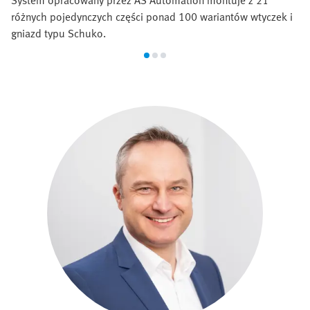
System opracowany przez AS Automation montuje z 21
różnych pojedynczych części ponad 100 wariantów wtyczek i
gniazd typu Schuko.