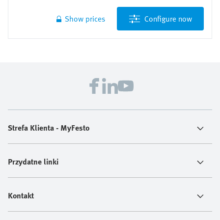
systemy sterowania
10 kg
Kompletne rozwiązanie składające się z mechaniki
Show prices
Configure now
napędu, silnika i sterownika silnika
Precyzyjne ruchy XY dzięki wydajnemu napędowi ze
Energy consumption per year
śrubą pociągową toczną i prowadnicy tocznej wózka
17,47 kWh
o dużej obciążalności
Ochrona przez wpływem czynników zewnętrznych
dzięki zabudowie prowadnicy wewnątrz napędu
Produkt z serii Simplified Motion Series: do instalacji
nie jest wymagany żaden zewnętrzny serwonapęd ani
szafka sterownicza
Strefa Klienta - MyFesto
Standardowo zintegrowane są dwie opcje
sterowania: przez We/Wy cyfrowe i IO-Link
Przydatne linki
Kontakt