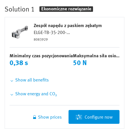
Solution
1
Ekonomiczne rozwiązanie
Zespół napędu z paskiem zębatym
ELGE-TB-35-200-...
8083929
Minimalny czas pozycjonowania
Maksymalna siła osiowa
0,38 s
50 N
Show all benefits
Idealnie pasuje do naszego kompleksowego
Show energy and CO₂
portfolio produktów obejmującego napędy
elektromechaniczne, silniki, sterowniki napędów i
CO₂ emission per year
systemy sterowania
6,49 kg
Kompletne rozwiązanie składające się z mechaniki
Show prices
Configure now
napędu, silnika i sterownika silnika