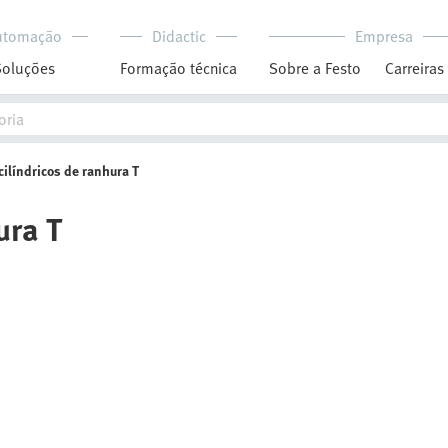
utomação
Didactic
Empresa
Soluções
Formação técnica
Sobre a Festo
Carreiras
ilíndricos de ranhura T
ura T