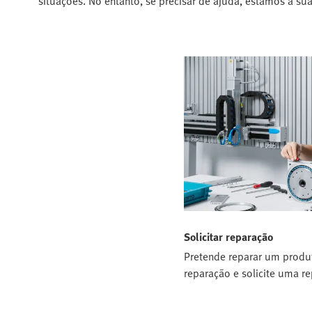
situações. No entanto, se precisar de ajuda, estamos à s
Solicitar reparação
Pretende reparar um produt
reparação e solicite uma r