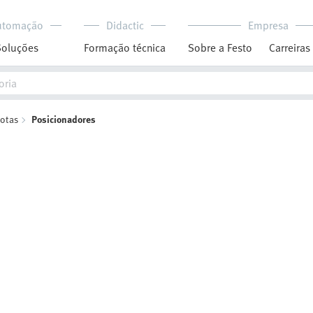
utomação
Didactic
Empresa
Soluções
Formação técnica
Sobre a Festo
Carreiras
motas
Posicionadores