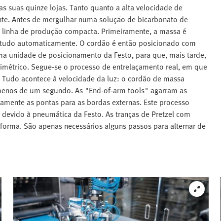
as suas quinze lojas. Tanto quanto a alta velocidade de
nte. Antes de mergulhar numa solução de bicarbonato de
a linha de produção compacta. Primeiramente, a massa é
 tudo automaticamente. O cordão é então posicionado com
uma unidade de posicionamento da Festo, para que, mais tarde,
simétrico. Segue-se o processo de entrelaçamento real, em que
o. Tudo acontece à velocidade da luz: o cordão de massa
menos de um segundo. As "End-of-arm tools" agarram as
mente as pontas para as bordas externas. Este processo
 devido à pneumática da Festo. As tranças de Pretzel com
orma. São apenas necessários alguns passos para alternar de