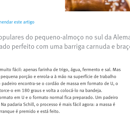
endar este artigo
opulares do pequeno-almoço no sul da Aleman
ado perfeito com uma barriga carnuda e bra
 muito fácil: apenas farinha de trigo, água, fermento e sal. Mas
 pequena porção e enrola-a à mão na superfície de trabalho
o padeiro encontra-se o cordão de massa em formato de U, o
orce-o em 180 graus e volta a colocá-lo na bandeja.
formato em U e o formato normal fica preparado. Um padeiro
Na padaria Schill, o processo é mais fácil agora: a massa é
rranque é premido e está feito.