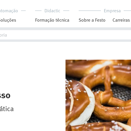
utomação
Didactic
Empresa
Soluções
Formação técnica
Sobre a Festo
Carreiras
sso
ática