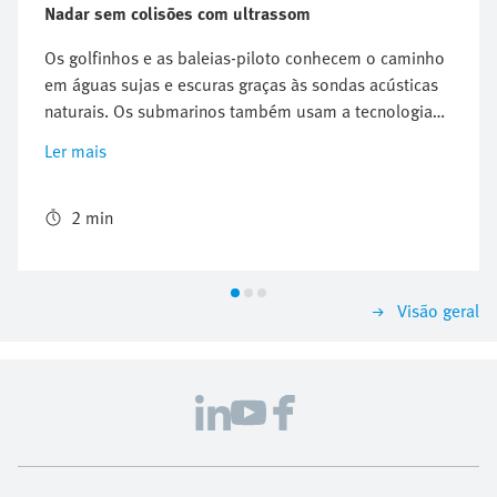
Nadar sem colisões com ultrassom
Os golfinhos e as baleias-piloto conhecem o caminho
em águas sujas e escuras graças às sondas acústicas
naturais. Os submarinos também usam a tecnologia
de ultrassom para fins de localização. Os sensores
Ler mais
ultrassónicos podem calcular distâncias, mesmo para
materiais transparentes e debaixo de água. O
BionicFinWave aproveita estas propriedades em
2 min
benefício próprio. Graças aos sensores ultrassónicos,
o robô biónico subaquático nada sem colisões através
do sistema de tubos feito de vidro acrílico.
Visão geral