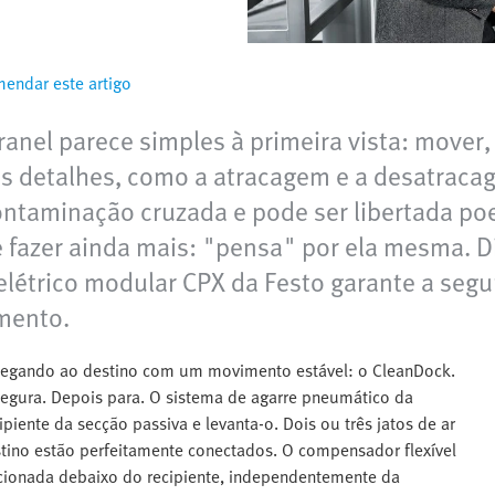
endar este artigo
nel parece simples à primeira vista: mover, e
nos detalhes, como a atracagem e a desatraca
ntaminação cruzada e pode ser libertada po
 fazer ainda mais: "pensa" por ela mesma. D
elétrico modular CPX da Festo garante a segu
mento.
chegando ao destino com um movimento estável: o CleanDock.
 segura. Depois para. O sistema de agarre pneumático da
ipiente da secção passiva e levanta-o. Dois ou três jatos de ar
tino estão perfeitamente conectados. O compensador flexível
sicionada debaixo do recipiente, independentemente da