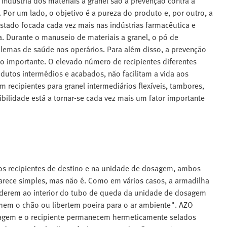
ndústria dos materiais a granel são a prevenção contra a
 Por um lado, o objetivo é a pureza do produto e, por outro, a
stado focada cada vez mais nas indústrias farmacêutica e
a. Durante o manuseio de materiais a granel, o pó de
lemas de saúde nos operários. Para além disso, a prevenção
o importante. O elevado número de recipientes diferentes
dutos intermédios e acabados, não facilitam a vida aos
m recipientes para granel intermediários flexíveis, tambores,
xibilidade está a tornar-se cada vez mais um fator importante
os recipientes de destino e na unidade de dosagem, ambos
arece simples, mas não é. Como em vários casos, a armadilha
derem ao interior do tubo de queda da unidade de dosagem
hem o chão ou libertem poeira para o ar ambiente". AZO
sagem e o recipiente permanecem hermeticamente selados