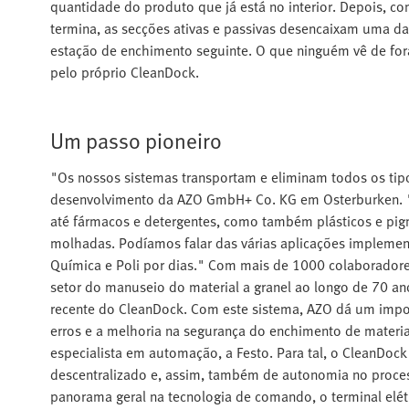
quantidade do produto que já está no interior. Depois, c
termina, as secções ativas e passivas desencaixam uma da 
estação de enchimento seguinte. O que ninguém vê de for
pelo próprio CleanDock.
Um passo pioneiro
"Os nossos sistemas transportam e eliminam todos os tipos
desenvolvimento da AZO GmbH+ Co. KG em Osterburken. "D
até fármacos e detergentes, como também plásticos e pig
molhadas. Podíamos falar das várias aplicações implementa
Química e Poli por dias." Com mais de 1000 colaborador
setor do manuseio do material a granel ao longo de 70 an
recente do CleanDock. Com este sistema, AZO dá um impo
erros e a melhoria na segurança do enchimento de materia
especialista em automação, a Festo. Para tal, o CleanDock
descentralizado e, assim, também de autonomia no proces
panorama geral na tecnologia de comando, o terminal elét