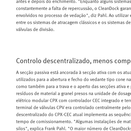
antes e depois do enchimento. "Enquanto alguns sistema
constantemente a falta de repercussão, o CleanDock gara
envolvidos no processo de vedação", diz Pahl. Ao utiliza
entre os sistemas de atracagem clássicos e os sistemas d
válvulas de divisão.
Controlo descentralizado, menos comp
A secção passiva está ancorada à secção ativa com os at
utilizados para a abertura e fecho do vedante tipo cone n
como também para a trava e o aperto das secções ativa e p
resíduos de material a granel presos na unidade de dosa
elétrico modular CPX com controlador CEC integrado e ter
terminal de válvulas CPV era controlado centralmente pelo
descentralizado do CPX-CEC atual implementa as sequência
tempo de comissionamento. "Algumas instalações de mate
silos", explica Frank Pahl. "O maior número de CleanDoc