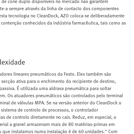
s de cone duplo disponíveis no mercado não garantem
nte-a sempre através da linha de contacto dos componentes
r esta tecnologia no CleanDock, AZO coloca-se deliberadamente
e contenção conhecidos da indústria farmacêutica, tais como as
lexidade
uadores lineares pneumáticos da Festo. Eles também são
a secção ativa para o enchimento do recipiente de destino,
assiva. É utilizada uma aldrava pneumática para soltar
gem. Os atuadores pneumáticos são controlados pelo terminal
minal de válvulas MPA. Se na versão anterior do CleanDock o
 sistema de controlo de processos, o controlador
s de controlo diretamente no cais. Reduz, em especial, o
rial a granel armazenam mais de 80 matérias-primas em
ks que instalamos numa instalação é de 60 unidades." Com