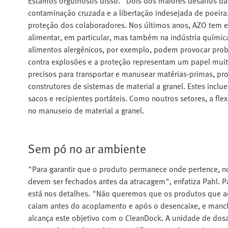
Estamos orgulhosos disso." Dois dos maiores desafios da i
contaminação cruzada e a libertação indesejada de poeira.
proteção dos colaboradores. Nos últimos anos, AZO tem e
alimentar, em particular, mas também na indústria químic
alimentos alergénicos, por exemplo, podem provocar prob
contra explosões e a proteção representam um papel muit
precisos para transportar e manusear matérias-primas, pro
construtores de sistemas de material a granel. Estes inclue
sacos e recipientes portáteis. Como noutros setores, a fle
no manuseio de material a granel.
Sem pó no ar ambiente
"Para garantir que o produto permanece onde pertence, n
devem ser fechados antes da atracagem", enfatiza Pahl. P
está nos detalhes. "Não queremos que os produtos que a
caiam antes do acoplamento e após o desencaixe, e manc
alcança este objetivo com o CleanDock. A unidade de do