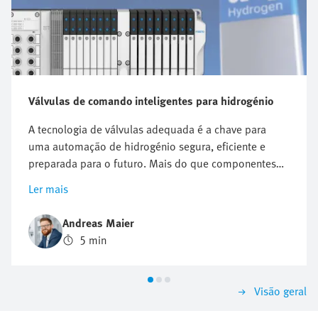
Válvulas de comando inteligentes para hidrogénio
A tecnologia de válvulas adequada é a chave para
uma automação de hidrogénio segura, eficiente e
preparada para o futuro. Mais do que componentes
robustos, a automação de hidrogénio exige controlo
Ler mais
preciso, segurança máxima e flexibilidade de
expansão. Escolher a arquitetura de válvulas errada
Andreas Maier
pode resultar em falhas, atrasos e custos elevados.
5 min
Quando as soluções de válvulas convencionais
atingem os seus limites, os terminais de válvulas
inteligentes estabelecem os princípios básicos para
Visão geral
aplicações de hidrogénio sustentáveis e de alto
desempenho.