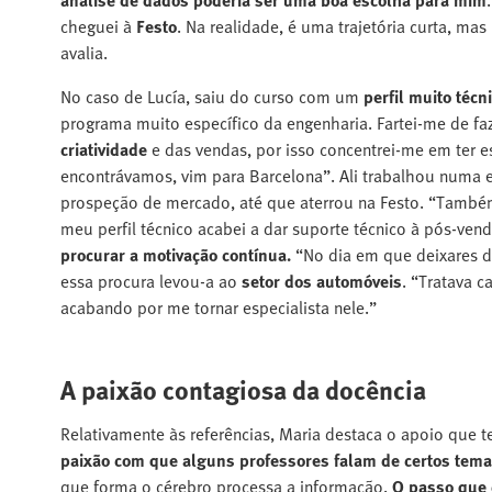
análise de dados poderia ser uma boa escolha para mim
cheguei à
Festo
. Na realidade, é uma trajetória curta, ma
avalia.
No caso de Lucía, saiu do curso com um
perfil muito técn
programa muito específico da engenharia. Fartei-me de faz
criatividade
e das vendas, por isso concentrei-me em ter e
encontrávamos, vim para Barcelona”. Ali trabalhou numa 
prospeção de mercado, até que aterrou na Festo. “Também
meu perfil técnico acabei a dar suporte técnico à pós-ven
procurar a motivação contínua.
“No dia em que deixares de
essa procura levou-a ao
setor dos automóveis
. “Tratava 
acabando por me tornar especialista nele.”
A paixão contagiosa da docência
Relativamente às referências, Maria destaca o apoio que t
paixão com que alguns professores falam de certos tema
que forma o cérebro processa a informação.
O passo que 