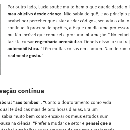
Por outro lado, Lucía soube muito bem o que queria desde o in
meu objetivo desde criança
. Não sabia de quê, e ao princípio
acabei por perceber que estar a criar códigos, sentada o dia t
continuei à procura de opções, até que um dia uma professor
me tão incrível que comecei a procurar informação.” No entan
fazê-la cursar
engenharia aeronáutica
. Depois disso, a sua tra
automobilística.
"Têm muitas coisas em comum. Não deixam de
realmente gosto.
"
vação contínua
laboral "aos tombos"
. “Conto o doutoramento como vida
ual te dedicas mais de oito horas diárias. Era um
ão sabia muito bem como encaixar os meus estudos num
ausa na ciência. “Preferia mudar de setor e
pensei que a