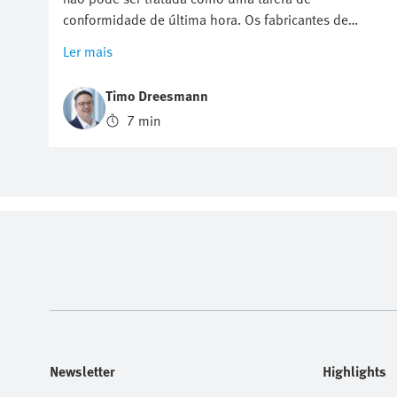
conformidade de última hora. Os fabricantes de
máquinas precisam de mais segurança no
Ler mais
movimento, instalação mais rápida e melhor
eficiência energética sem aumentar o esforço de
Timo Dreesmann
engenharia ou desacelerar a produção. Este artigo
7 min
mostra-lhe como uma abordagem de segurança
estruturada ajuda a reduzir a complexidade, dar
suporte a padrões modernos e construir sistemas
competitivos de e-mobilidade e automóveis com
maior confiança.
Newsletter
Highlights