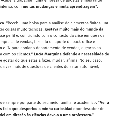
. Acabei a trabalhar numa empresa de apostas e mais tarde
s intensa, com
muitas mudanças e muita aprendizagem
",
ico
. “Recebi uma bolsa para a análise de elementos finitos, um
er coisas muito técnicas,
gostava muito mais do mundo da
sse perfil e, coincidindo com o contexto da crise em que nos
empresa de vendas, fazendo o suporte de back-office e
 o fiz para apoiar o departamento de vendas, e graças ao
da com os clientes.”
Lucía Marquina defende a necessidade de
 gostar do que estás a fazer, muda”, afirma. No seu caso,
cada vez mais de questões de clientes do setor automóvel,
eve sempre por parte do seu meio familiar e académico. "
Ver a
s foi o que despertou a minha curiosidade
por descobrir de
dei em direção às ciências devo-o a uma professora.
"