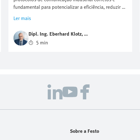
fundamental para potencializar a eficiência, reduzir as
paragens e gerar novo valor a partir dos dados. Para
Ler mais
além das IT de escritório, o Fieldbus e a Ethernet
industrial constituem a espinha dorsal para produtos
Dipl. Ing. Eberhard Klotz, M
inteligentes, IIoT e fábricas conectadas. Esta visão
BA
5 min
geral demonstra como a evolução deles apoia a
escalabilidade, as informações em tempo real e a
vantagem competitiva no atual panorama da
automação.
Sobre a Festo