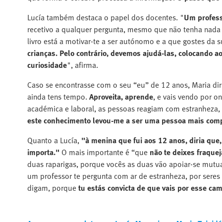
Lucía também destaca o papel dos docentes. "
Um profess
recetivo a qualquer pergunta, mesmo que não tenha nada
livro está a motivar-te a ser autónomo e a que gostes da 
crianças. Pelo contrário, devemos ajudá-las, colocando a
curiosidade
", afirma.
Caso se encontrasse com o seu “eu” de 12 anos, Maria dir
ainda tens tempo.
Aproveita, aprende
, e vais vendo por o
académica e laboral, as pessoas reagiam com estranheza, 
este conhecimento levou-me a ser uma pessoa mais compl
Quanto a Lucía,
"à menina que fui aos 12 anos, diria que,
importa."
O mais importante é “que
não te deixes fraquej
duas raparigas, porque vocês as duas vão apoiar-se mut
um professor te pergunta com ar de estranheza, por seres 
digam, porque
tu estás convicta de que vais por esse ca