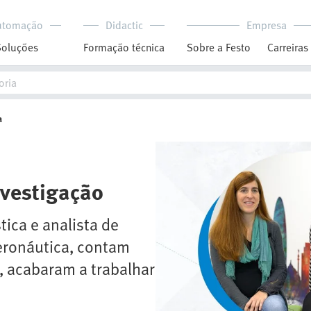
utomação
Didactic
Empresa
Soluções
Formação técnica
Sobre a Festo
Carreiras
a
nvestigação
ica e analista de
eronáutica, contam
 acabaram a trabalhar