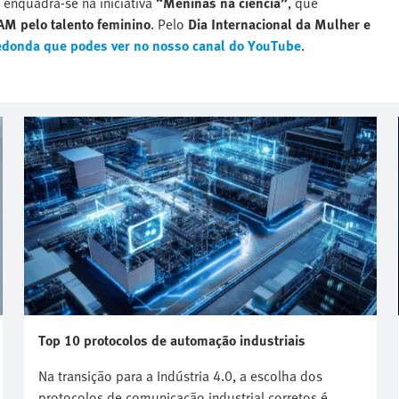
enquadra-se na iniciativa
“Meninas na ciência”
, que
AM pelo talento feminino
. Pelo
Dia Internacional da Mulher e
donda que podes ver no nosso canal do YouTube
.
Top 10 protocolos de automação industriais
Na transição para a Indústria 4.0, a escolha dos
protocolos de comunicação industrial corretos é