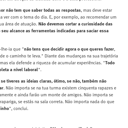
or não tem que saber todas as respostas
, mas deve estar
 a ver com o tema do dia. E, por exemplo, ao recomendar um
sua área de atuação.
Não devemos cortar a curiosidade das
o seu alcance as ferramentas indicadas para saciar essa
-lhe-ia que "
não tens que decidir agora o que queres fazer
,
nde o caminho te leva." Diante das mudanças na sua trajetória
mas ela defende a riqueza de acumular experiências. "
Todo
eta a nível laboral
".
 se tiveres as ideias claras, ótimo, se não, também não
ar
. Não importa se na tua turma existem cinquenta rapazes e
uamente e ainda farão um monte de amigos. Não importa se
rapariga, se estás na sala correta. Não importa nada do que
minho
", conclui.