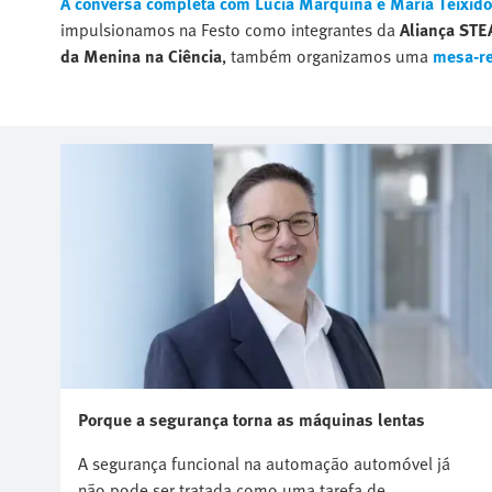
A conversa completa com Lucía Marquina e Maria Teixidó
impulsionamos na Festo como integrantes da
Aliança STE
da Menina na Ciência
, também organizamos uma
mesa-re
Porque a segurança torna as máquinas lentas
A segurança funcional na automação automóvel já
não pode ser tratada como uma tarefa de