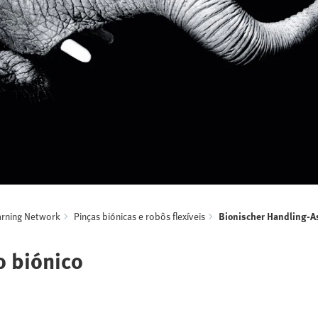
arning Network
Pinças biónicas e robôs flexíveis
Bionischer Handling-A
 biónico