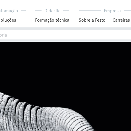
utomação
Didactic
Empresa
Soluções
Formação técnica
Sobre a Festo
Carreiras