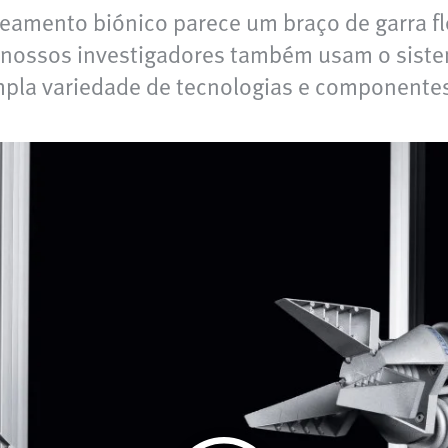
eamento biónico parece um braço de garra fle
Os nossos investigadores também usam o sist
pla variedade de tecnologias e componente