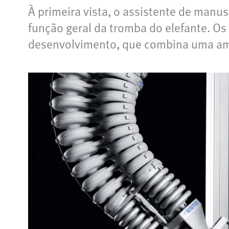
À primeira vista, o assistente de manus
função geral da tromba do elefante. 
desenvolvimento, que combina uma am