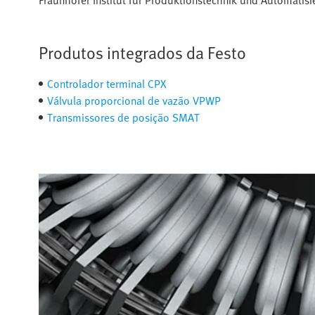
Fraunhofer Institut für Produktionstechnik und Automatisie
Produtos integrados da Festo
Controlador terminal CPX
Válvula proporcional de vazão VPWP
Transmissores de posição SMAT