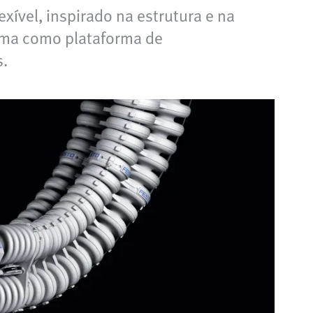
xível, inspirado na estrutura e na
ema como plataforma de
s.