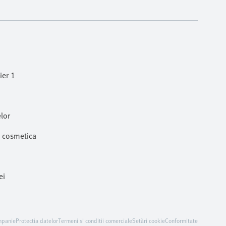
ier 1
lor
i cosmetica
ei
mpanie
Protectia datelor
Termeni si conditii comerciale
Setări cookie
Conformitate