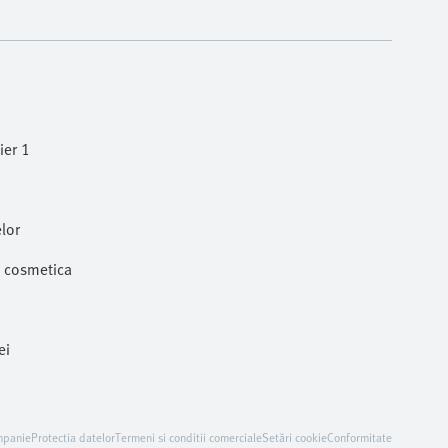
ier 1
lor
i cosmetica
ei
mpanie
Protectia datelor
Termeni si conditii comerciale
Setări cookie
Conformitate