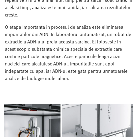
repetitive si ii ofera mai mult timp pentru sarcini solicitante. In
acelasi timp, analiza este mai rapida, iar calitatea rezultatelor
creste.
O etapa importanta in procesul de analiza este eliminarea
impuritatilor din ADN. In laboratorul automatizat, un robot de
extractie a ADN-ului preia aceasta sarcina. El foloseste in
acest scop o substanta chimica speciala de extractie care
contine particule magnetice. Aceste particule leaga acizii
nucleici care alcatuiesc ADN-ul. Impuritatile sunt apoi
indepartate cu apa, iar ADN-ul este gata pentru urmatoarele
analize de biologie moleculara.