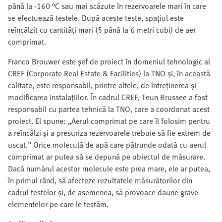
până la -160 °C sau mai scăzute în rezervoarele mari în care
se efectuează testele. După aceste teste, spațiul este
reîncălzit cu cantități mari (5 până la 6 metri cubi) de aer
comprimat.
Franco Brouwer este șef de proiect în domeniul tehnologic al
CREF (Corporate Real Estate & Facilities) la TNO și, în această
calitate, este responsabil, printre altele, de întreținerea și
modificarea instalațiilor. În cadrul CREF, Teun Brussee a fost
responsabil cu partea tehnică la TNO, care a coordonat acest
proiect. El spune: „Aerul comprimat pe care îl folosim pentru
a reîncălzi și a presuriza rezervoarele trebuie să fie extrem de
uscat.” Orice moleculă de apă care pătrunde odată cu aerul
comprimat ar putea să se depună pe obiectul de măsurare.
Dacă numărul acestor molecule este prea mare, ele ar putea,
în primul rând, să afecteze rezultatele măsurătorilor din
cadrul testelor și, de asemenea, să provoace daune grave
elementelor pe care le testăm.