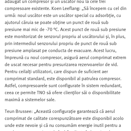
adăugat un compresor și un uscător nou la cele trei
compresoare existente. Koen Leeflang: „Să începem cu cel din
urmă: noul uscător este un uscător special cu adsorbție, cu
ajutorul căruia se poate obține un punct de rouă sub
presiune mai mic de -70 °C. Acest punct de rouă sub presiune
este monitorizat de senzorul propriu al uscătorului și, în plus,
prin intermediul senzorului propriu de punct de rouă sub
presiune amplasat pe conducta de evacuare. Acest lucru,
împreună cu noul compresor, asigură aerul comprimat extrem
de uscat necesar pentru presurizarea rezervoarelor de vid.
Pentru ceilalți utilizatori, care dispun de suficient aer
comprimat standard, este disponibil al patrulea compresor.
Astfel, compresoarele sunt configurate în sistem redundant,
ceea ce permite TNO să ofere clienților săi o disponibilitate
maximă a sistemelor sale.
Teun Brussee: „Această configurație garantează că aerul
comprimat de calitate corespunzătoare este disponibil acolo
unde este nevoie și că nu consumăm energie inutil pentru a