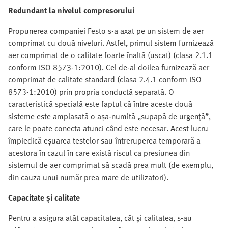
Redundant la nivelul compresorului
Propunerea companiei Festo s-a axat pe un sistem de aer
comprimat cu două niveluri. Astfel, primul sistem furnizează
aer comprimat de o calitate foarte înaltă (uscat) (clasa 2.1.1
conform ISO 8573-1:2010). Cel de-al doilea furnizează aer
comprimat de calitate standard (clasa 2.4.1 conform ISO
8573-1:2010) prin propria conductă separată. O
caracteristică specială este faptul că între aceste două
sisteme este amplasată o așa-numită „supapă de urgență”,
care le poate conecta atunci când este necesar. Acest lucru
împiedică eșuarea testelor sau întreruperea temporară a
acestora în cazul în care există riscul ca presiunea din
sistemul de aer comprimat să scadă prea mult (de exemplu,
din cauza unui număr prea mare de utilizatori).
Capacitate și calitate
Pentru a asigura atât capacitatea, cât și calitatea, s-au