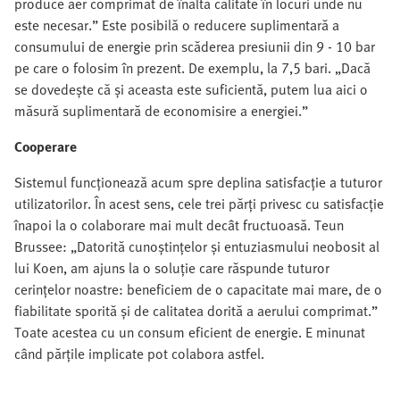
produce aer comprimat de înaltă calitate în locuri unde nu
este necesar.” Este posibilă o reducere suplimentară a
consumului de energie prin scăderea presiunii din 9 - 10 bar
pe care o folosim în prezent. De exemplu, la 7,5 bari. „Dacă
se dovedește că și aceasta este suficientă, putem lua aici o
măsură suplimentară de economisire a energiei.”
Cooperare
Sistemul funcționează acum spre deplina satisfacție a tuturor
utilizatorilor. În acest sens, cele trei părți privesc cu satisfacție
înapoi la o colaborare mai mult decât fructuoasă. Teun
Brussee: „Datorită cunoștințelor și entuziasmului neobosit al
lui Koen, am ajuns la o soluție care răspunde tuturor
cerințelor noastre: beneficiem de o capacitate mai mare, de o
fiabilitate sporită și de calitatea dorită a aerului comprimat.”
Toate acestea cu un consum eficient de energie. E minunat
când părțile implicate pot colabora astfel.