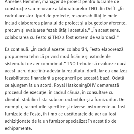
Annelies Hemmer, manager de proiect pentru lucrările de
construcție sau renovare a laboratoarelor TNO din Delft. „În
cadrul acestor tipuri de proiecte, responsabilitățile mele
includ elaborarea planului de proiect și a bugetelor aferente,
precum și evaluarea fezabilității acestuia.” „În acest sens,
colaborarea cu Festo și TNO a fost extrem de valoroasă.”
Ea continuă: „În cadrul acestei colaborări, Festo elaborează
propunerea tehnică privind modificările și extinderile
sistemului de aer comprimat.” TNO trebuie să evalueze dacă
acest lucru duce într-adevăr la rezultatul dorit, iar eu analizez
fezabilitatea financiară a propunerii pe această bază. Odată
ce ajungem la un acord, Royal HaskoningDHV demarează
procesul de execuție, în cadrul căruia, în consultare cu
clientul, stabilim lista subcontractanților și a furnizorilor. De
exemplu, racordurile specifice și diverse instrumente au fost
furnizate de Festo, în timp ce uscătoarele de aer au fost
achiziționate de la un furnizor specializat în acest tip de
echipamente.