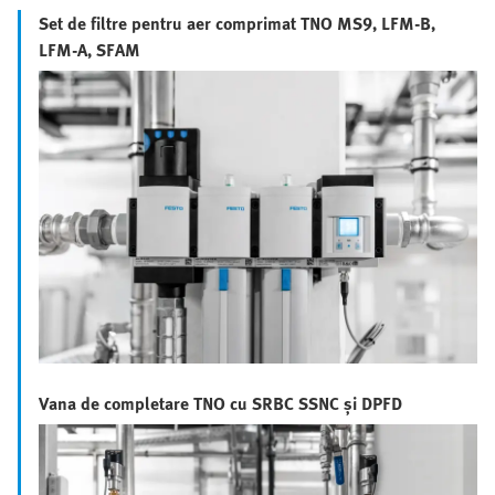
Set de filtre pentru aer comprimat TNO MS9, LFM-B,
LFM-A, SFAM
Vana de completare TNO cu SRBC SSNC și DPFD