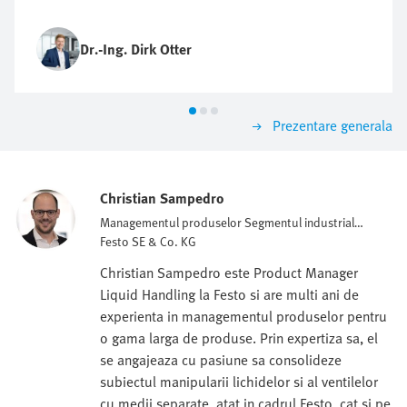
Dr.-Ing. Dirk Otter
Prezentare generala
Christian Sampedro
Managementul produselor Segmentul industrial
LifeTech
Festo SE & Co. KG
Christian Sampedro este Product Manager
Liquid Handling la Festo si are multi ani de
experienta in managementul produselor pentru
o gama larga de produse. Prin expertiza sa, el
se angajeaza cu pasiune sa consolideze
subiectul manipularii lichidelor si al ventilelor
cu medii separate, atat in cadrul Festo, cat si pe