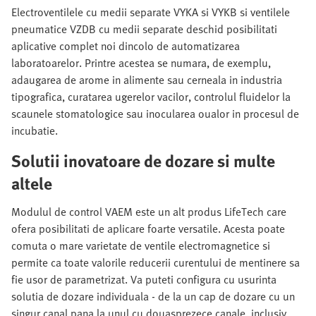
Electroventilele cu medii separate VYKA si VYKB si ventilele
pneumatice VZDB cu medii separate deschid posibilitati
aplicative complet noi dincolo de automatizarea
laboratoarelor. Printre acestea se numara, de exemplu,
adaugarea de arome in alimente sau cerneala in industria
tipografica, curatarea ugerelor vacilor, controlul fluidelor la
scaunele stomatologice sau inocularea oualor in procesul de
incubatie.
Solutii inovatoare de dozare si multe
altele
Modulul de control VAEM este un alt produs LifeTech care
ofera posibilitati de aplicare foarte versatile. Acesta poate
comuta o mare varietate de ventile electromagnetice si
permite ca toate valorile reducerii curentului de mentinere sa
fie usor de parametrizat. Va puteti configura cu usurinta
solutia de dozare individuala - de la un cap de dozare cu un
singur canal pana la unul cu douasprezece canale, inclusiv