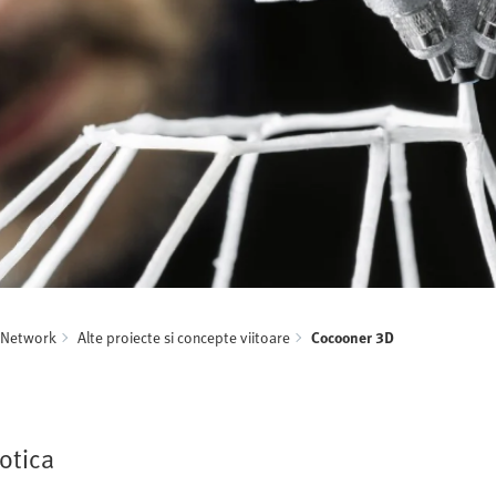
g Network
Alte proiecte si concepte viitoare
Cocooner 3D
botica