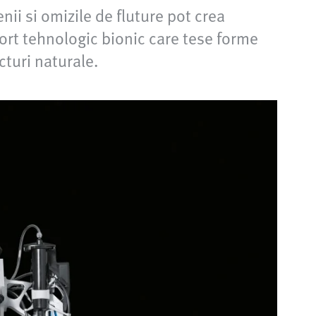
ii si omizile de fluture pot crea
ort tehnologic bionic care tese forme
cturi naturale.