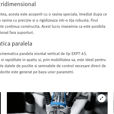
 tridimensional
retea, acesta este acoperit cu o rasina speciala. Imediat dupa ce
sina cu precizie si o rigidizeaza intr-o tija robusta. Firul
poate continua constructia. Acest lucru inseamna ca este posibila
ional fara suporturi.
tica paralela
inematica paralela montat vertical de tip EXPT-45.
i rapiditate in spatiu si, prin mobilitatea sa, este ideal pentru
te datele de pozitie si semnalele de control necesare direct de
 dorite este generat pe baza unor parametri.