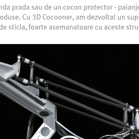
nda prada sau de un cocon protector - paianjen
 produse. Cu 3D Cocooner, am dezvoltat un sup
a de sticla, foarte asemanatoare cu aceste stru