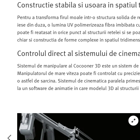
Constructie stabila si usoara in spatiul
Pentru a transforma firul moale intr-o structura solida de 
iese din duza, o lumina UV polimerizeaza fibra imbibata cu ra
poate fi reatasat in orice punct al structurii retelei si se 
chiar si constructia de forme complexe in spatiul tridimens
Controlul direct al sistemului de cinema
Sistemul de manipulare al Cocooner 3D este un sistem de c
Manipulatorul de mare viteza poate fi controlat cu precizie s
o astfel de sarcina. Sistemul de cinematica paralela primes
la un software de animatie in care modelul 3D al structurii