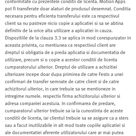
conformitate cu prezentele conditii de licenta. Motion Apps
pot fi transferate doar alaturi de produsul desemnat. Conditia
necesara pentru eficienta transferului este ca respectivul
client sa nu pastreze nicio copie a aplicatiei si sa se abtina
definitiv de la orice alta utilizare a aplicatiei in cauza.
Dispozitiile de la clauza 3.3 se aplica in mod corespunzator in
aceasta privinta, cu mentiunea ca respectivul client are
dreptul si obligatia de a preda aplicatia si documentatia de
utilizare, precum si o copie a acestor conditii de licenta
cumparatorului ulterior. Dreptul de utilizare a achizitiei
ulterioare incepe doar dupa primirea de catre Festo a unei
confirmari de transfer semnate de catre client si de catre
achizitorul ulterior, in care trebuie sa se mentioneze in
intregime numele. respectiv firma achizitorului ulterior si
adresa companiei acestuia. In confirmarea de predare,
cumparatorul ulterior trebuie sa ia la cunostinta de aceste
conditii de licenta, iar clientul trebuie sa se asigure ca a sters
sau a facut inutilizabile in alt mod toate copiile aplicatiei si
ale documentatiei aferente utilizatorului care ar mai putea