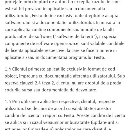
protejate prin drepturi de autor. Cu exceptia cazului in care
este altfel prevazut in aplicatie sau in documentatia
utilizatorului, Festo detine exclusiv toate drepturile asupra
software-ului si a documentatiei utilizatorului. In masura in
care aplicatia contine componente sau module de la alti
producatori de software ("software de la terti"), in special
componente de software open source, sunt valabile conditiile
de licenta aplicabile respective, la care se face trimitere in
aplicatie si/sau in documentatia programului Festo.
1.4 Clientul primeste aplicatiile exclusiv in format de cod
obiect, impreuna cu documentatia aferenta utilizatorului. Sub
rezerva clauzei 2.4 teza 2, clientul nu are dreptul de a preda
codurile sursa sau documentatia de dezvoltare.
1.5 Prin utilizarea aplicatiei respective, clientul, respectiv
utilizatorul se declara de acord cu valabilitatea acestor
conditii de licenta in raport cu Festo. Aceste conditii de licenta
se aplica si in cazul versiunilor imbunatatite (update-uri) si
extinderilor (upgrade-uri) aplicatiilor pe care clientul le