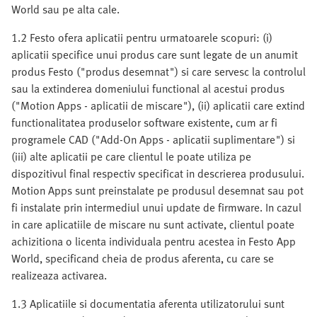
World sau pe alta cale.
1.2 Festo ofera aplicatii pentru urmatoarele scopuri: (i)
aplicatii specifice unui produs care sunt legate de un anumit
produs Festo ("produs desemnat") si care servesc la controlul
sau la extinderea domeniului functional al acestui produs
("Motion Apps - aplicatii de miscare"), (ii) aplicatii care extind
functionalitatea produselor software existente, cum ar fi
programele CAD ("Add-On Apps - aplicatii suplimentare") si
(iii) alte aplicatii pe care clientul le poate utiliza pe
dispozitivul final respectiv specificat in descrierea produsului.
Motion Apps sunt preinstalate pe produsul desemnat sau pot
fi instalate prin intermediul unui update de firmware. In cazul
in care aplicatiile de miscare nu sunt activate, clientul poate
achizitiona o licenta individuala pentru acestea in Festo App
World, specificand cheia de produs aferenta, cu care se
realizeaza activarea.
1.3 Aplicatiile si documentatia aferenta utilizatorului sunt