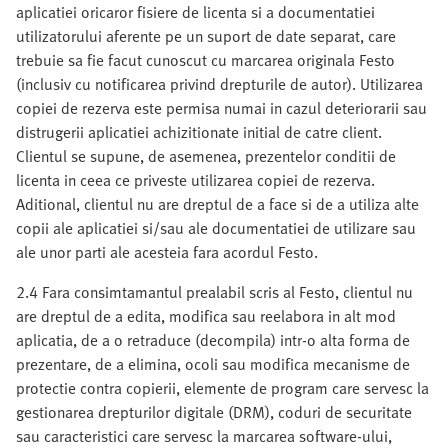
aplicatiei oricaror fisiere de licenta si a documentatiei
utilizatorului aferente pe un suport de date separat, care
trebuie sa fie facut cunoscut cu marcarea originala Festo
(inclusiv cu notificarea privind drepturile de autor). Utilizarea
copiei de rezerva este permisa numai in cazul deteriorarii sau
distrugerii aplicatiei achizitionate initial de catre client.
Clientul se supune, de asemenea, prezentelor conditii de
licenta in ceea ce priveste utilizarea copiei de rezerva.
Aditional, clientul nu are dreptul de a face si de a utiliza alte
copii ale aplicatiei si/sau ale documentatiei de utilizare sau
ale unor parti ale acesteia fara acordul Festo.
2.4 Fara consimtamantul prealabil scris al Festo, clientul nu
are dreptul de a edita, modifica sau reelabora in alt mod
aplicatia, de a o retraduce (decompila) intr-o alta forma de
prezentare, de a elimina, ocoli sau modifica mecanisme de
protectie contra copierii, elemente de program care servesc la
gestionarea drepturilor digitale (DRM), coduri de securitate
sau caracteristici care servesc la marcarea software-ului,