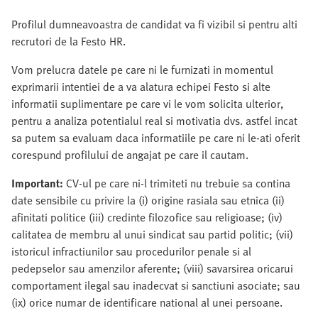
Profilul dumneavoastra de candidat va fi vizibil si pentru alti
recrutori de la Festo HR.
Vom prelucra datele pe care ni le furnizati in momentul
exprimarii intentiei de a va alatura echipei Festo si alte
informatii suplimentare pe care vi le vom solicita ulterior,
pentru a analiza potentialul real si motivatia dvs. astfel incat
sa putem sa evaluam daca informatiile pe care ni le-ati oferit
corespund profilului de angajat pe care il cautam.
Important:
CV-ul pe care ni-l trimiteti nu trebuie sa contina
date sensibile cu privire la (i) origine rasiala sau etnica (ii)
afinitati politice (iii) credinte filozofice sau religioase; (iv)
calitatea de membru al unui sindicat sau partid politic; (vii)
istoricul infractiunilor sau procedurilor penale si al
pedepselor sau amenzilor aferente; (viii) savarsirea oricarui
comportament ilegal sau inadecvat si sanctiuni asociate; sau
(ix) orice numar de identificare national al unei persoane.