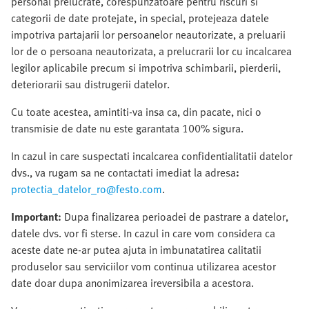
personal prelucrate, corespunzatoare pentru riscuri si
categorii de date protejate, in special, protejeaza datele
impotriva partajarii lor persoanelor neautorizate, a preluarii
lor de o persoana neautorizata, a prelucrarii lor cu incalcarea
legilor aplicabile precum si impotriva schimbarii, pierderii,
deteriorarii sau distrugerii datelor.
Cu toate acestea, amintiti-va insa ca, din pacate, nici o
transmisie de date nu este garantata 100% sigura.
In cazul in care suspectati incalcarea confidentialitatii datelor
dvs., va rugam sa ne contactati imediat la adresa
:
protectia_datelor_ro@festo.com
.
Important:
Dupa finalizarea perioadei de pastrare a datelor,
datele dvs. vor fi sterse. In cazul in care vom considera ca
aceste date ne-ar putea ajuta in imbunatatirea calitatii
produselor sau serviciilor vom continua utilizarea acestor
date doar dupa anonimizarea ireversibila a acestora.