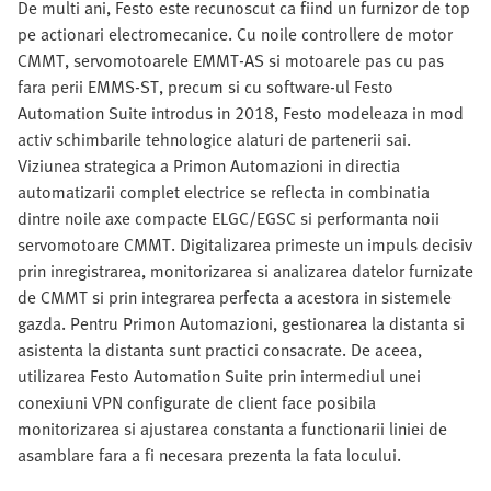
De multi ani, Festo este recunoscut ca fiind un furnizor de top
pe actionari electromecanice. Cu noile controllere de motor
CMMT, servomotoarele EMMT-AS si motoarele pas cu pas
fara perii EMMS-ST, precum si cu software-ul Festo
Automation Suite introdus in 2018, Festo modeleaza in mod
activ schimbarile tehnologice alaturi de partenerii sai.
Viziunea strategica a Primon Automazioni in directia
automatizarii complet electrice se reflecta in combinatia
dintre noile axe compacte ELGC/EGSC si performanta noii
servomotoare CMMT. Digitalizarea primeste un impuls decisiv
prin inregistrarea, monitorizarea si analizarea datelor furnizate
de CMMT si prin integrarea perfecta a acestora in sistemele
gazda. Pentru Primon Automazioni, gestionarea la distanta si
asistenta la distanta sunt practici consacrate. De aceea,
utilizarea Festo Automation Suite prin intermediul unei
conexiuni VPN configurate de client face posibila
monitorizarea si ajustarea constanta a functionarii liniei de
asamblare fara a fi necesara prezenta la fata locului.