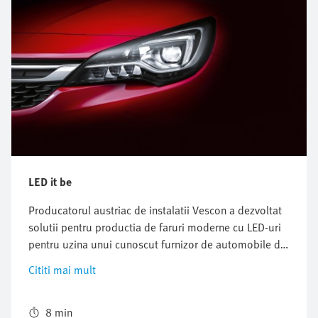
LED it be
Producatorul austriac de instalatii Vescon a dezvoltat
solutii pentru productia de faruri moderne cu LED-uri
pentru uzina unui cunoscut furnizor de automobile din
Slovacia. Accentul a fost pus pe un dispozitiv eficient,
Cititi mai mult
pe procesarea corecta a etapelor de productie critice
din punct de vedere al timpului si pe trasabilitatea
continua. De asemenea, specialistii de la Centrul
8 min