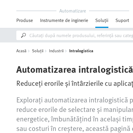
Automatizare
Produse
Instrumente de inginerie
Soluții
Suport
Acasă
Soluții
Industrii
Intralogistica
Automatizarea intralogistică
Reduceți erorile și întârzierile cu aplicaț
Explorați automatizarea intralogistică 
reduce erorile de selectare și manipulare
energetice, îmbunătățind în același tim
sau costuri în creștere, această pagină 