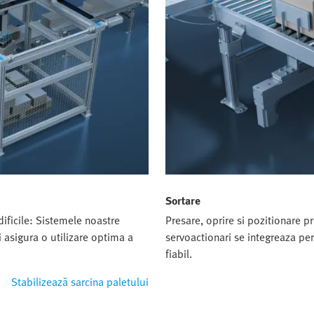
Sortare
dificile: Sistemele noastre
Presare, oprire si pozitionare pr
i asigura o utilizare optima a
servoactionari se integreaza per
fiabil.
Stabilizează sarcina paletului