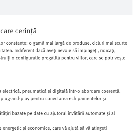
ecare cerință
ilor constante: o gamă mai largă de produse, cicluri mai scurte
litatea. Indiferent dacă aveți nevoie să împingeți, ridicați,
ruiți o configurație pregătită pentru viitor, care se potrivește
lectrică, pneumatică și digitală într-o abordare coerentă.
ni plug-and-play pentru conectarea echipamentelor și
ățiri bazate pe date cu ajutorul învățării automate și al
e energetic și economice, care vă ajută să vă atingeți