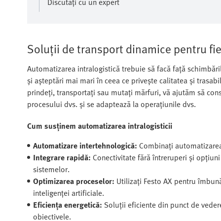
Discutați cu un expert
Soluții de transport dinamice pentru fi
Automatizarea intralogistică trebuie să facă față schimbăr
și așteptări mai mari în ceea ce privește calitatea și trasabi
prindeți, transportați sau mutați mărfuri, vă ajutăm să const
procesului dvs. și se adaptează la operațiunile dvs.
Cum susținem automatizarea intralogisticii
Automatizare intertehnologică:
Combinați automatizarea e
Integrare rapidă:
Conectivitate fără întreruperi și opțiu
sistemelor.
Optimizarea proceselor:
Utilizați Festo AX pentru îmbunăt
inteligenței artificiale.
Eficiența energetică:
Soluții eficiente din punct de veder
obiectivele.