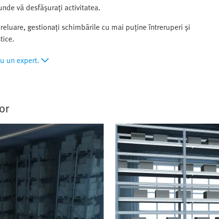
 unde vă desfășurați activitatea.
 preluare, gestionați schimbările cu mai puține întreruperi și
tice.
cu un expert.
lor