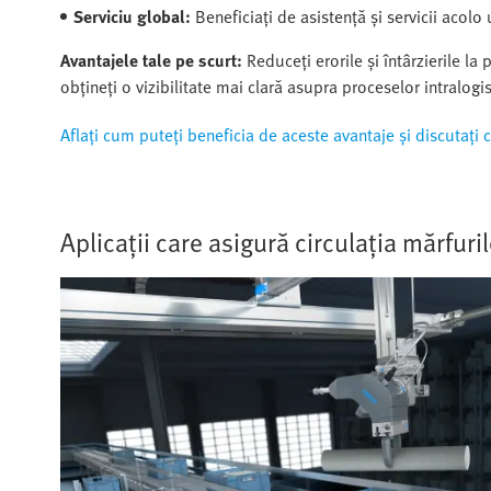
Serviciu global:
Beneficiați de asistență și servicii acolo
Avantajele tale pe scurt:
Reduceți erorile și întârzierile la
obțineți o vizibilitate mai clară asupra proceselor intralogis
Aflați cum puteți beneficia de aceste avantaje și discutați 
Aplicații care asigură circulația mărfuri