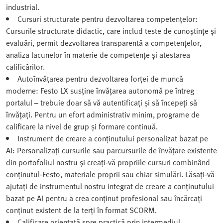
industrial.
Cursuri structurate pentru dezvoltarea competențelor:
Cursurile structurate didactic, care includ teste de cunoștințe și
evaluări, permit dezvoltarea transparentă a competențelor,
analiza lacunelor în materie de competențe și atestarea
calificărilor.
Autoînvățarea pentru dezvoltarea forței de muncă
moderne: Festo LX susține învățarea autonomă pe întreg
portalul – trebuie doar să vă autentificați și să începeți să
învățați. Pentru un efort administrativ minim, programe de
calificare la nivel de grup și formare continuă.
Instrument de creare a conținutului personalizat bazat pe
AI: Personalizați cursurile sau parcursurile de învățare existente
din portofoliul nostru și creați-vă propriile cursuri combinând
conținutul‑Festo, materiale proprii sau chiar simulări. Lăsați-vă
ajutați de instrumentul nostru integrat de creare a conținutului
bazat pe AI pentru a crea conținut profesional sau încărcați
conținut existent de la terți în format SCORM.
Calificare orientată spre practică prin intermediul