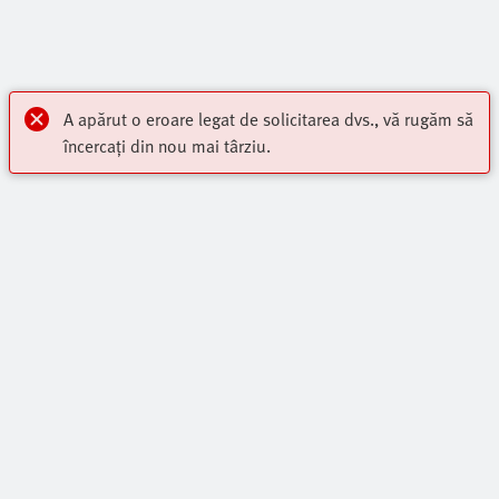
A apărut o eroare legat de solicitarea dvs., vă rugăm să
încercați din nou mai târziu.
Repere importante
Gama De Produse Standard
Contact