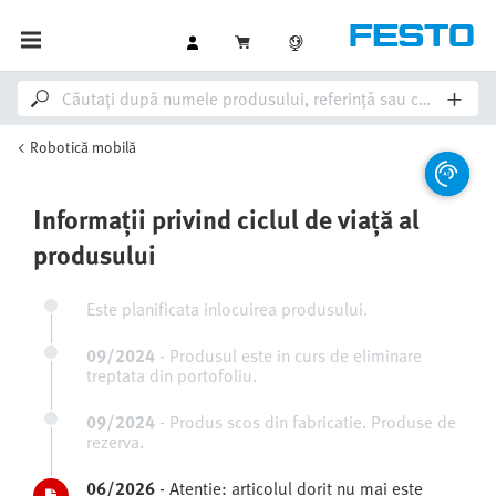
Robotică mobilă
Informații privind ciclul de viață al
produsului
Este planificata inlocuirea produsului.
09/2024
-
Produsul este in curs de eliminare
treptata din portofoliu.
09/2024
-
Produs scos din fabricatie. Produse de
rezerva.
06/2026
-
Atentie: articolul dorit nu mai este