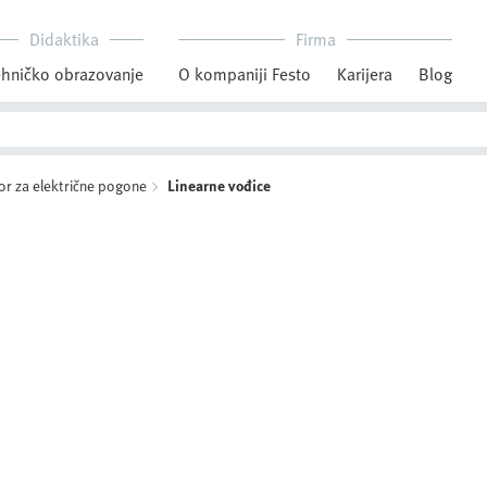
Didaktika
Firma
hničko obrazovanje
O kompaniji Festo
Karijera
Blog
or za električne pogone
Linearne vođice