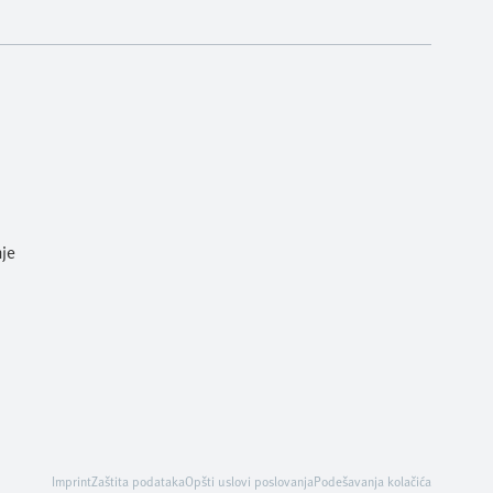
je
Imprint
Zaštita podataka
Opšti uslovi poslovanja
Podešavanja kolačića