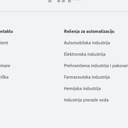
ontaktu
Rešenja za automatizaciju
stent
Automobilska industrija
Elektronska industrija
vinare
Prehrambena industrija i pakovan
rška
Farmaceutska industrija
Hemijska industrija
Industrija prerade voda