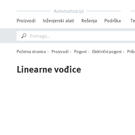
Automatizacija
Proizvodi
Inženjerski alati
Rešenja
Podrška
Te
Početna stranica
Proizvodi
Pogoni
Električni pogoni
Prib
Linearne vođice