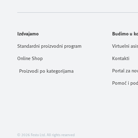
Izdvajamo
Budimo u k
Standardni proizvodni program
Virtuelni asi
Online Shop
Kontakti
Portal za no
Proizvodi po kategorijama
Pomoć i pod
© 2026 Festo Ltd. All rights reserved